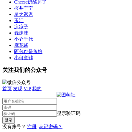
Cheese奶酪坏了
桜井宁宁
星之迟迟
玉汇
凉凉子
蠢沫沫
小仓千代
麻花酱
阿包也是兔娘
小何童鞋
关注我们的公众号
首页
发现
VIP
我的
显示验证码
没有账号？
注册
忘记密码？