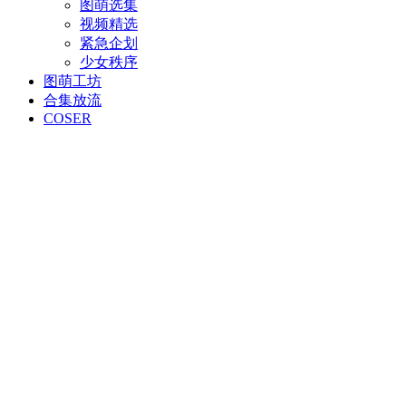
图萌选集
视频精选
紧急企划
少女秩序
图萌工坊
合集放流
COSER