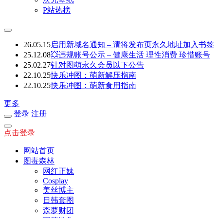
P站热榜
26.05.15
启用新域名通知 – 请将发布页永久地址加入书签
25.12.08
💥违规账号公示 – 健康生活 理性消费 珍惜账号
25.02.27
针对图萌永久会员以下公告
22.10.25
快乐冲图：萌新解压指南
22.10.25
快乐冲图：萌新食用指南
更多
登录
注册
点击登录
网站首页
图毒森林
网红正妹
Cosplay
美丝博主
日韩套图
森萝财团