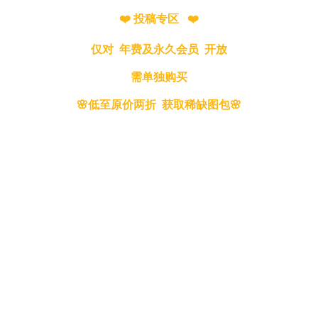
❤️ 投稿专区 ❤️
仅对 年费及永久会员 开放
需单独购买
🌸低至原价两折 获取稀缺图包🌸