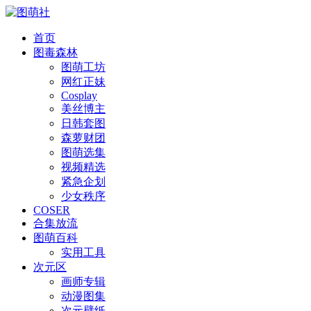
首页
图毒森林
图萌工坊
网红正妹
Cosplay
美丝博主
日韩套图
森萝财团
图萌选集
视频精选
紧急企划
少女秩序
COSER
合集放流
图萌百科
实用工具
次元区
画师专辑
动漫图集
次元壁纸