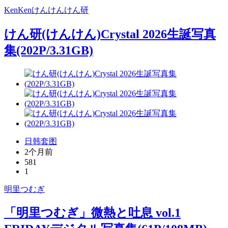
KenKen
けんけん
けん研
けん研(けんけん)Crystal 2026生誕写真
集(202P/3.31GB)
日韩套图
2个月前
581
1
明里つむぎ
「明里つむぎ」微熱と吐息 vol.1