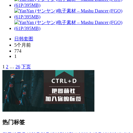
日韩套图
5个月前
774
1
1
2
…
26
下页
文
章
导
航
热门标签