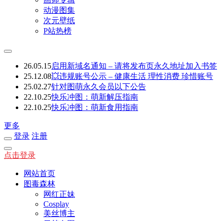
动漫图集
次元壁纸
P站热榜
26.05.15
启用新域名通知 – 请将发布页永久地址加入书签
25.12.08
💥违规账号公示 – 健康生活 理性消费 珍惜账号
25.02.27
针对图萌永久会员以下公告
22.10.25
快乐冲图：萌新解压指南
22.10.25
快乐冲图：萌新食用指南
更多
登录
注册
点击登录
网站首页
图毒森林
网红正妹
Cosplay
美丝博主