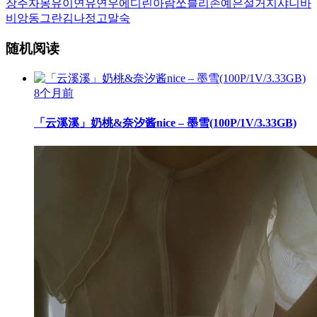
장주
자몽
유이
연유
연우
에디린
아람
쏘블리
손예은
설거지
샤니
바
비앙
동그란
김나정
고말숙
随机阅读
8个月前
「云溪溪」奶桃&奈汐酱nice – 墨雪(100P/1V/3.33GB)