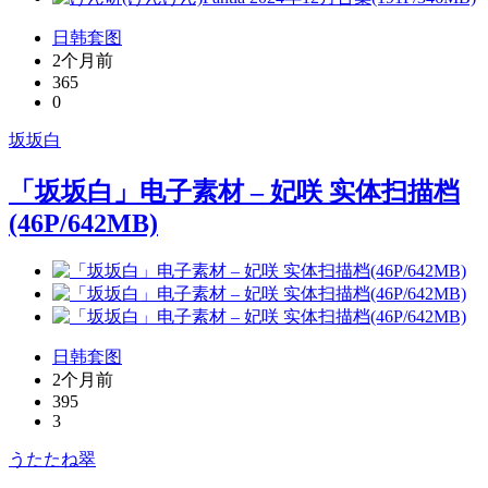
日韩套图
2个月前
365
0
坂坂白
「坂坂白」电子素材 – 妃咲 实体扫描档
(46P/642MB)
日韩套图
2个月前
395
3
うたたね翠