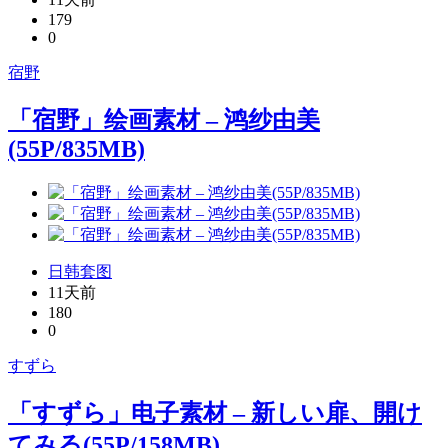
179
0
宿野
「宿野」绘画素材 – 鸿纱由美
(55P/835MB)
日韩套图
11天前
180
0
すずら
「すずら」电子素材 – 新しい扉、開け
てみる(55P/158MB)