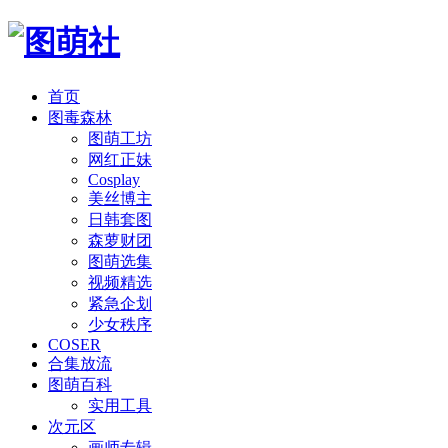
首页
图毒森林
图萌工坊
网红正妹
Cosplay
美丝博主
日韩套图
森萝财团
图萌选集
视频精选
紧急企划
少女秩序
COSER
合集放流
图萌百科
实用工具
次元区
画师专辑