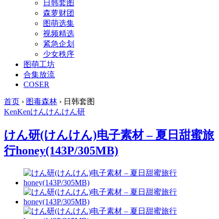
日韩套图
森萝财团
图萌选集
视频精选
紧急企划
少女秩序
图萌工坊
合集放流
COSER
首页
›
图毒森林
›
日韩套图
KenKen
けんけん
けん研
けん研(けんけん)电子素材 – 夏日甜蜜旅
行honey(143P/305MB)