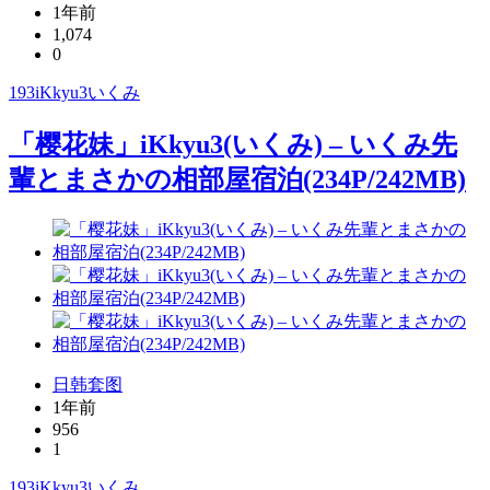
1年前
1,074
0
193iKkyu3
いくみ
「樱花妹」iKkyu3(いくみ) – いくみ先
輩とまさかの相部屋宿泊(234P/242MB)
日韩套图
1年前
956
1
193iKkyu3
いくみ