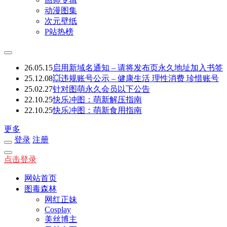
动漫图集
次元壁纸
P站热榜
26.05.15
启用新域名通知 – 请将发布页永久地址加入书签
25.12.08
💥违规账号公示 – 健康生活 理性消费 珍惜账号
25.02.27
针对图萌永久会员以下公告
22.10.25
快乐冲图：萌新解压指南
22.10.25
快乐冲图：萌新食用指南
更多
登录
注册
点击登录
网站首页
图毒森林
网红正妹
Cosplay
美丝博主