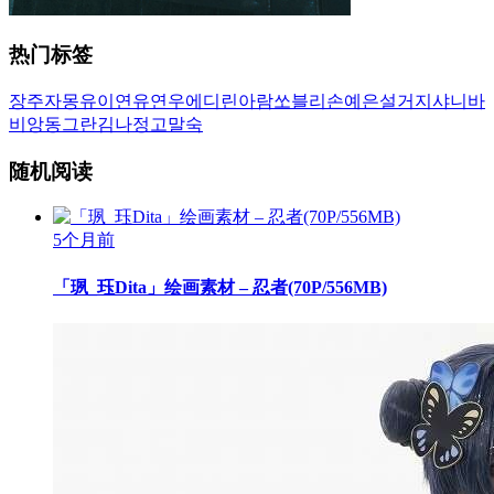
热门标签
장주
자몽
유이
연유
연우
에디린
아람
쏘블리
손예은
설거지
샤니
바
비앙
동그란
김나정
고말숙
随机阅读
5个月前
「珟_珏Dita」绘画素材 – 忍者(70P/556MB)