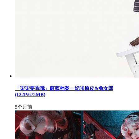
「柒柒要乖哦」蔚蓝档案 – 妃咲原皮&兔女郎
(122P/675MB)
5个月前