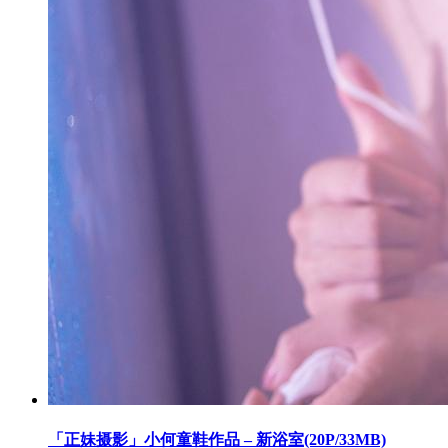
「正妹摄影」小何童鞋作品 – 新浴室(20P/33MB)