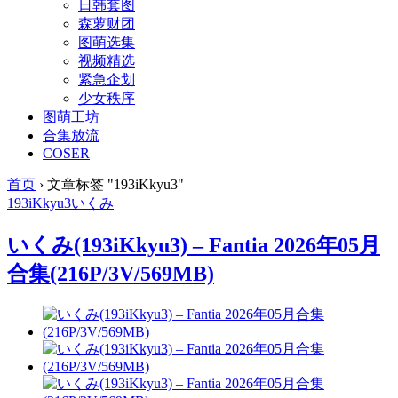
日韩套图
森萝财团
图萌选集
视频精选
紧急企划
少女秩序
图萌工坊
合集放流
COSER
首页
›
文章标签 "193iKkyu3"
193iKkyu3
いくみ
いくみ(193iKkyu3) – Fantia 2026年05月
合集(216P/3V/569MB)