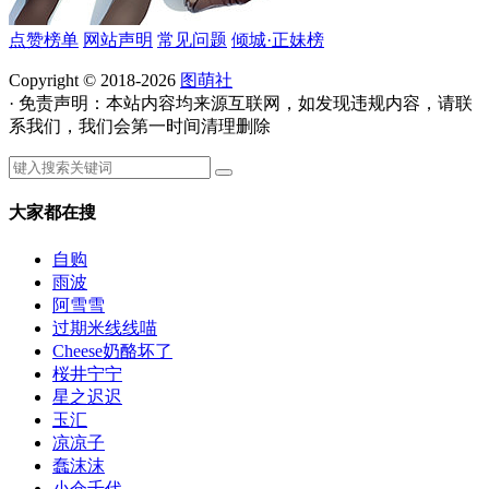
点赞榜单
网站声明
常见问题
倾城·正妹榜
Copyright © 2018-2026
图萌社
· 免责声明：本站内容均来源互联网，如发现违规内容，请联
系我们，我们会第一时间清理删除
大家都在搜
自购
雨波
阿雪雪
过期米线线喵
Cheese奶酪坏了
桜井宁宁
星之迟迟
玉汇
凉凉子
蠢沫沫
小仓千代