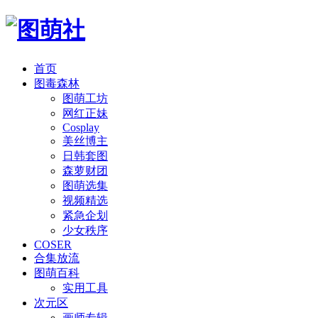
首页
图毒森林
图萌工坊
网红正妹
Cosplay
美丝博主
日韩套图
森萝财团
图萌选集
视频精选
紧急企划
少女秩序
COSER
合集放流
图萌百科
实用工具
次元区
画师专辑