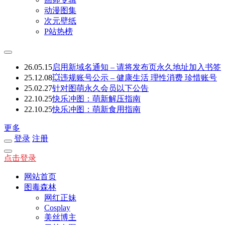
动漫图集
次元壁纸
P站热榜
26.05.15
启用新域名通知 – 请将发布页永久地址加入书签
25.12.08
💥违规账号公示 – 健康生活 理性消费 珍惜账号
25.02.27
针对图萌永久会员以下公告
22.10.25
快乐冲图：萌新解压指南
22.10.25
快乐冲图：萌新食用指南
更多
登录
注册
点击登录
网站首页
图毒森林
网红正妹
Cosplay
美丝博主