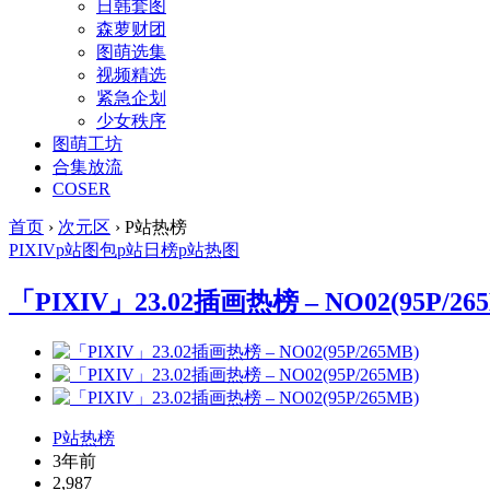
日韩套图
森萝财团
图萌选集
视频精选
紧急企划
少女秩序
图萌工坊
合集放流
COSER
首页
›
次元区
›
P站热榜
PIXIV
p站图包
p站日榜
p站热图
「PIXIV」23.02插画热榜 – NO02(95P/26
P站热榜
3年前
2,987