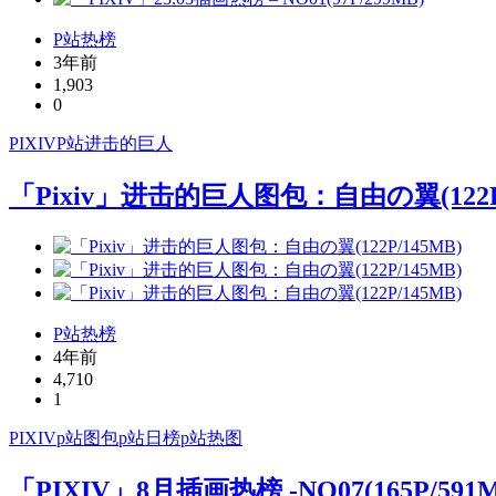
P站热榜
3年前
1,903
0
PIXIV
P站
进击的巨人
「Pixiv」进击的巨人图包：自由の翼(122P/
P站热榜
4年前
4,710
1
PIXIV
p站图包
p站日榜
p站热图
「PIXIV」8月插画热榜 -NO07(165P/591M