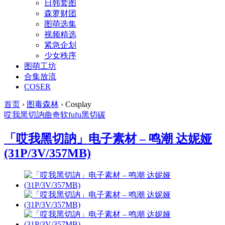
日韩套图
森萝财团
图萌选集
视频精选
紧急企划
少女秩序
图萌工坊
合集放流
COSER
首页
›
图毒森林
›
Cosplay
哎我黑切訥
曲奇软fufu
黑切碳
「哎我黑切訥」电子素材 – 鸣潮 达妮娅
(31P/3V/357MB)