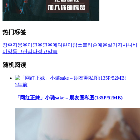
航
热门标签
장주
자몽
유이
연유
연우
에디린
아람
쏘블리
손예은
설거지
샤니
바
비앙
동그란
김나정
고말숙
随机阅读
5年前
「网红正妹」小璐sake – 朋友圈私图(135P/52MB)