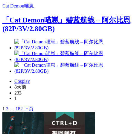
Cat Demon喵崽
「Cat Demon喵崽」碧蓝航线 – 阿尔比恩
(82P/3V/2.80GB)
Cosplay
8天前
233
1
1
2
…
182
下页
文
章
导