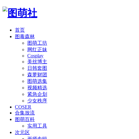
首页
图毒森林
图萌工坊
网红正妹
Cosplay
美丝博主
日韩套图
森萝财团
图萌选集
视频精选
紧急企划
少女秩序
COSER
合集放流
图萌百科
实用工具
次元区
画师专辑