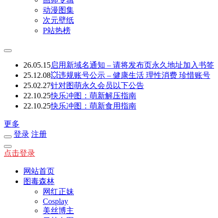
动漫图集
次元壁纸
P站热榜
26.05.15
启用新域名通知 – 请将发布页永久地址加入书签
25.12.08
💥违规账号公示 – 健康生活 理性消费 珍惜账号
25.02.27
针对图萌永久会员以下公告
22.10.25
快乐冲图：萌新解压指南
22.10.25
快乐冲图：萌新食用指南
更多
登录
注册
点击登录
网站首页
图毒森林
网红正妹
Cosplay
美丝博主