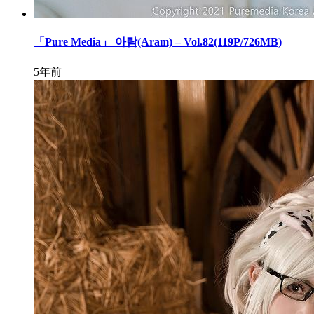
「Pure Media」 아람(Aram) – Vol.82(119P/726MB)
5年前