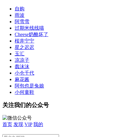
自购
雨波
阿雪雪
过期米线线喵
Cheese奶酪坏了
桜井宁宁
星之迟迟
玉汇
凉凉子
蠢沫沫
小仓千代
麻花酱
阿包也是兔娘
小何童鞋
关注我们的公众号
首页
发现
VIP
我的