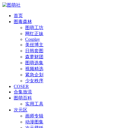
首页
图毒森林
图萌工坊
网红正妹
Cosplay
美丝博主
日韩套图
森萝财团
图萌选集
视频精选
紧急企划
少女秩序
COSER
合集放流
图萌百科
实用工具
次元区
画师专辑
动漫图集
次元壁纸