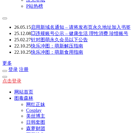
P站热榜
26.05.15
启用新域名通知 – 请将发布页永久地址加入书签
25.12.08
💥违规账号公示 – 健康生活 理性消费 珍惜账号
25.02.27
针对图萌永久会员以下公告
22.10.25
快乐冲图：萌新解压指南
22.10.25
快乐冲图：萌新食用指南
更多
登录
注册
点击登录
网站首页
图毒森林
网红正妹
Cosplay
美丝博主
日韩套图
森萝财团