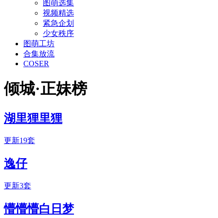
图萌选集
视频精选
紧急企划
少女秩序
图萌工坊
合集放流
COSER
倾城·正妹榜
湖里狸里狸
更新19套
逸仔
更新3套
懵懵懵白日梦