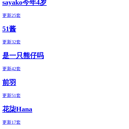
sayako今年4岁
更新25套
51酱
更新32套
是一只熊仔吗
更新42套
前羽
更新51套
花柒Hana
更新17套