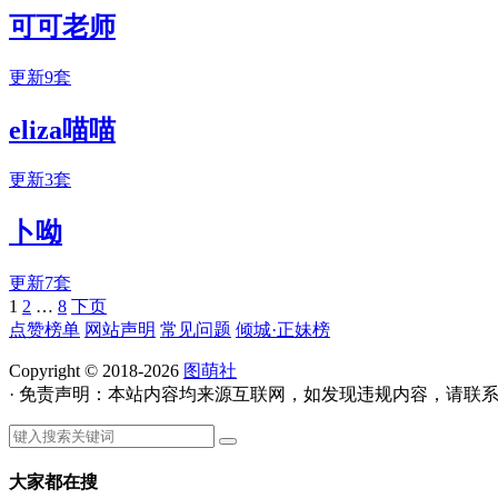
可可老师
更新9套
eliza喵喵
更新3套
卜呦
更新7套
1
2
…
8
下页
文
点赞榜单
网站声明
常见问题
倾城·正妹榜
章
Copyright © 2018-2026
图萌社
导
· 免责声明：本站内容均来源互联网，如发现违规内容，请联
航
大家都在搜