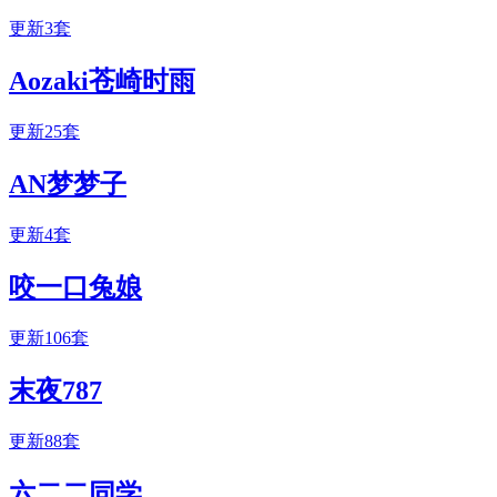
更新3套
Aozaki苍崎时雨
更新25套
AN梦梦子
更新4套
咬一口兔娘
更新106套
末夜787
更新88套
六二二同学