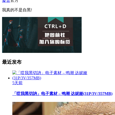
凝音
官方
我真的不是自黑!
最近发布
5天前
「哎我黑切訥」电子素材 – 鸣潮 达妮娅(31P/3V/357MB)