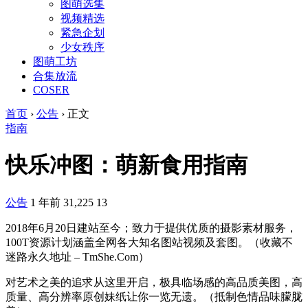
图萌选集
视频精选
紧急企划
少女秩序
图萌工坊
合集放流
COSER
首页
›
公告
›
正文
指南
快乐冲图：萌新食用指南
公告
1 年前
31,225
13
2018年6月20日建站至今；致力于提供优质的摄影素材服务，
100T资源计划涵盖全网各大知名图站视频及套图。（收藏不
迷路永久地址 – TmShe.Com）
对艺术之美的追求从这里开启，极具临场感的高品质美图，高
质量、高分辨率原创妹纸让你一览无遗。（抵制色情品味朦胧