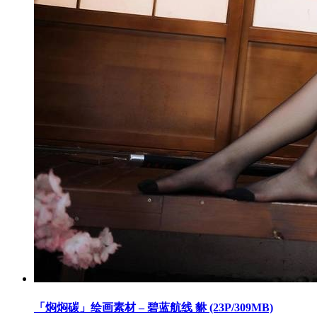
「焖焖碳」绘画素材 – 碧蓝航线 貅 (23P/309MB)