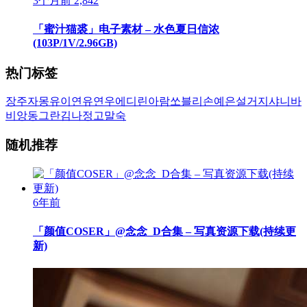
3个月前
2,842
「蜜汁猫裘」电子素材 – 水色夏日信浓
(103P/1V/2.96GB)
热门标签
장주
자몽
유이
연유
연우
에디린
아람
쏘블리
손예은
설거지
샤니
바
비앙
동그란
김나정
고말숙
随机推荐
6年前
「颜值COSER」@念念_D合集 – 写真资源下载(持续更
新)