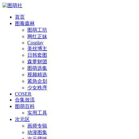
首页
图毒森林
图萌工坊
网红正妹
Cosplay
美丝博主
日韩套图
森萝财团
图萌选集
视频精选
紧急企划
少女秩序
COSER
合集放流
图萌百科
实用工具
次元区
画师专辑
动漫图集
次元壁纸