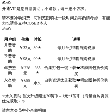
✍✍
开通VIP是您自愿赞助，不退款，请三思不强求。
请不要冲动消费，可浏览图萌社一段时间后再酌情考虑，有能
力也请多支持COSER本人
✍✍
用户组
价格
时长
说明
月费赞
￥32元
30天
每月至少5套自购资源
助
季费赞
￥98元
90天
每月至少5套自购资源
助
合集打包一键下载❤️稀缺图包折价购
年费赞
￥228
365
天
助
元
买
自购资源优先获取❤️稀缺图包折价购
永久赞
￥688
永久
助
元
买
✨永久赞助 首次升级赠送30萌币 – 1元=1萌币（海量自购资源
优先获取）✨
请留意会员中心余额明细