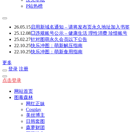
P站热榜
26.05.15
启用新域名通知 – 请将发布页永久地址加入书签
25.12.08
💥违规账号公示 – 健康生活 理性消费 珍惜账号
25.02.27
针对图萌永久会员以下公告
22.10.25
快乐冲图：萌新解压指南
22.10.25
快乐冲图：萌新食用指南
更多
登录
注册
点击登录
网站首页
图毒森林
网红正妹
Cosplay
美丝博主
日韩套图
森萝财团