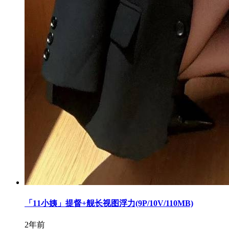
「11小姨」提督+舰长视图浮力(9P/10V/110MB)
2年前