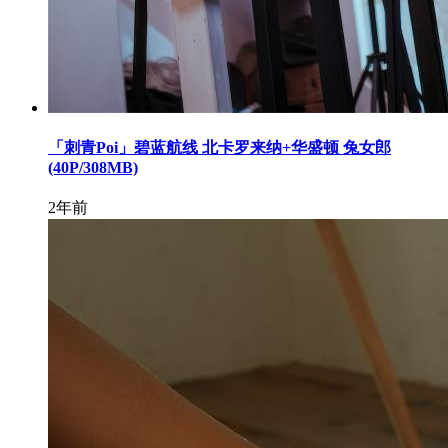
「刺青Poi」碧蓝航线 北卡罗来纳+华盛顿 兔女郎
(40P/308MB)
2年前