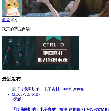
凝音
官方
我真的不是自黑!
最近发布
4天前
「哎我黑切訥」电子素材 – 鸣潮 达妮娅(31P/3V/357MB)