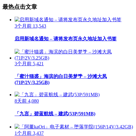
最热点击文章
3个月前
13,543
启用新域名通知 – 请将发布页永久地址加入书签
3个月前
5,421
「蜜汁猫裘」海滨的白日美梦🌴 – 沙滩大凤
(71P/2V/3.25GB)
8天前
4,080
「九言」碧蓝航线 – 建武(53P/591MB)
1个月前
3,437