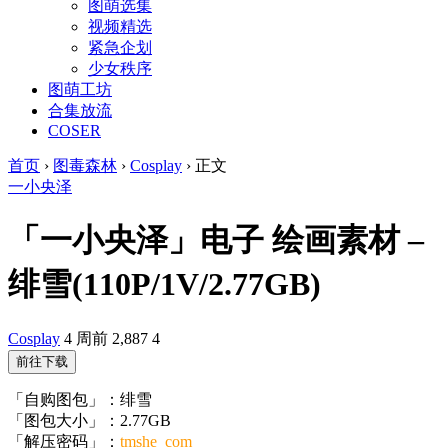
图萌选集
视频精选
紧急企划
少女秩序
图萌工坊
合集放流
COSER
首页
›
图毒森林
›
Cosplay
›
正文
一小央泽
「一小央泽」电子 绘画素材 –
绯雪(110P/1V/2.77GB)
Cosplay
4 周前
2,887
4
前往下载
「自购图包」：绯雪
「图包大小」：2.77GB
「解压密码」：
tmshe_com