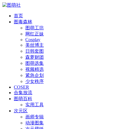
首页
图毒森林
图萌工坊
网红正妹
Cosplay
美丝博主
日韩套图
森萝财团
图萌选集
视频精选
紧急企划
少女秩序
COSER
合集放流
图萌百科
实用工具
次元区
画师专辑
动漫图集
次元壁纸