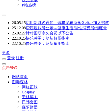
P站热榜
26.05.15
启用新域名通知 – 请将发布页永久地址加入书签
25.12.08
💥违规账号公示 – 健康生活 理性消费 珍惜账号
25.02.27
针对图萌永久会员以下公告
22.10.25
快乐冲图：萌新解压指南
22.10.25
快乐冲图：萌新食用指南
更多
登录
注册
点击登录
网站首页
图毒森林
网红正妹
Cosplay
美丝博主
日韩套图
森萝财团