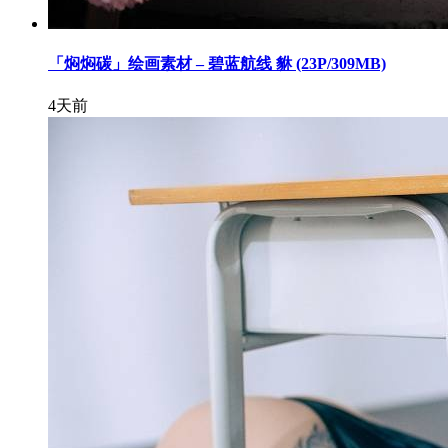
「焖焖碳」绘画素材 – 碧蓝航线 貅 (23P/309MB)
4天前