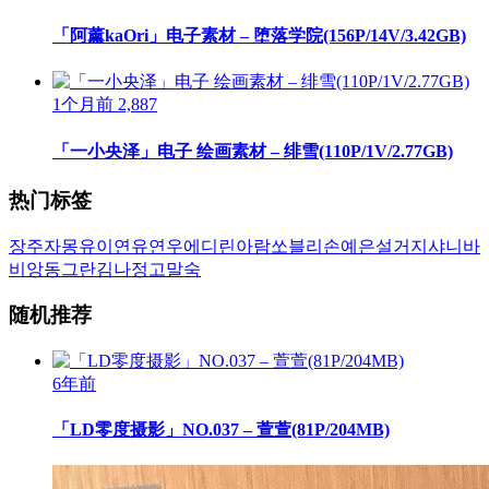
「阿薰kaOri」电子素材 – 堕落学院(156P/14V/3.42GB)
1个月前
2,887
「一小央泽」电子 绘画素材 – 绯雪(110P/1V/2.77GB)
热门标签
장주
자몽
유이
연유
연우
에디린
아람
쏘블리
손예은
설거지
샤니
바
비앙
동그란
김나정
고말숙
随机推荐
6年前
「LD零度摄影」NO.037 – 萱萱(81P/204MB)