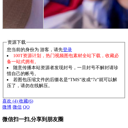
资源下载
您当前的身份为 游客，请先
登录
100T资源计划，热门视频图包素材全站下载，收藏必
备一站式拥有。
随意传播本站资源者发现封号，一旦封号不解封请珍
惜自己的帐号。
若图包压缩文件的后缀名是“TMS”改成“7z”就可以解
压了，请勿在线解压。
赞助说明
解压教程
喜欢
(
4
)
收藏
(
6
)
微博
微信
QQ
微信扫一扫,分享到朋友圈