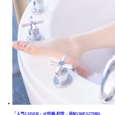
「人气COSER」@抖娘-利世 – 浴缸(36P/127MB)