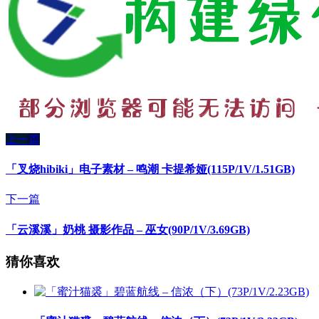
上一篇
「叉烧hibiki」电子素材 – 鸣潮 卡提希娅(115P/1V/1.51GB)
下一篇
「云溪溪」奶桃 摄影作品 – 巫女(90P/1V/3.69GB)
猜你喜欢