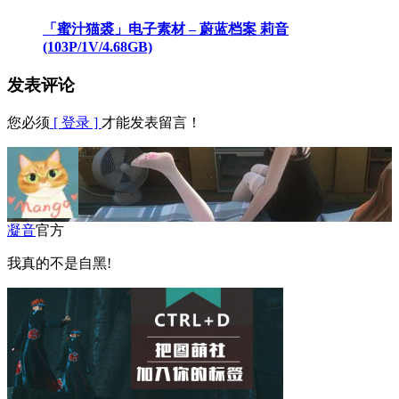
「蜜汁猫裘」电子素材 – 蔚蓝档案 莉音
(103P/1V/4.68GB)
发表评论
您必须
[ 登录 ]
才能发表留言！
凝音
官方
我真的不是自黑!