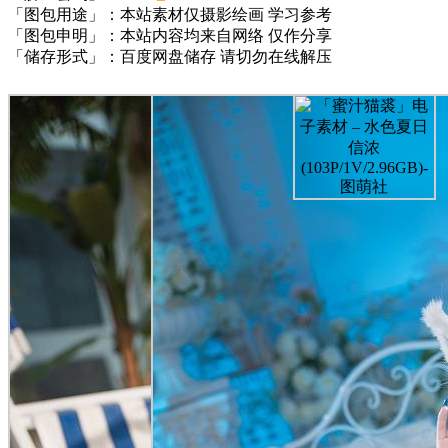
「图包用途」：本站素材仅摄影绘画 学习参考
「图包申明」：本站内容均来自网络 仅作分享
「储存形式」：百度网盘储存 请切勿在线解压