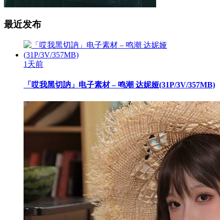
最近发布
1天前
「哎我黑切訥」电子素材 – 鸣潮 达妮娅(31P/3V/357MB)