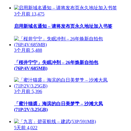
3个月前
13,475
启用新域名通知 – 请将发布页永久地址加入书签
3个月前
5,488
「桜井宁宁」失眠冲剂 – 26年焕新自拍包
(76P/4V/685MB)
3个月前
5,396
「蜜汁猫裘」海滨的白日美梦🌴 – 沙滩大凤
(71P/2V/3.25GB)
5天前
4,022