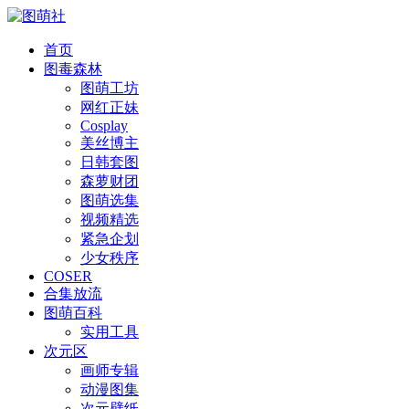
首页
图毒森林
图萌工坊
网红正妹
Cosplay
美丝博主
日韩套图
森萝财团
图萌选集
视频精选
紧急企划
少女秩序
COSER
合集放流
图萌百科
实用工具
次元区
画师专辑
动漫图集
次元壁纸