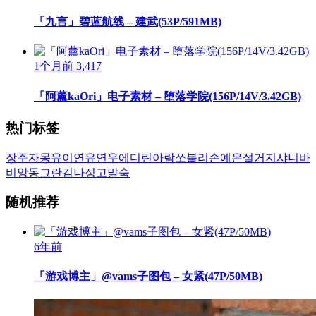
「九言」碧蓝航线 – 建武(53P/591MB)
1个月前
3,417
「阿薰kaOri」电子素材 – 堕落学院(156P/14V/3.42GB)
热门标签
장주
자몽
유이
연유
연우
에디린
아람
쏘블리
손예은
설거지
샤니
바
비앙
동그란
김나정
고말숙
随机推荐
6年前
「游戏博主」@vams子图包 – 女紧(47P/50MB)