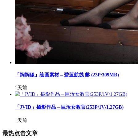
「焖焖碳」绘画素材 – 碧蓝航线 貅 (23P/309MB)
1天前
「JVID」摄影作品 – 巨汝女教官(253P/1V/1.27GB)
1天前
最热点击文章