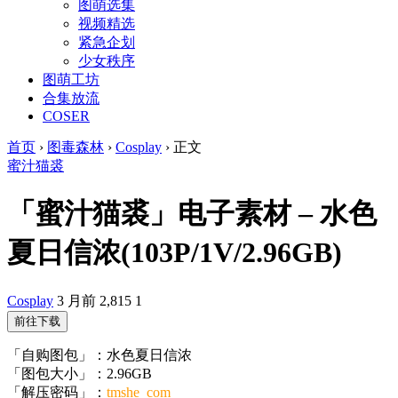
图萌选集
视频精选
紧急企划
少女秩序
图萌工坊
合集放流
COSER
首页
›
图毒森林
›
Cosplay
›
正文
蜜汁猫裘
「蜜汁猫裘」电子素材 – 水色
夏日信浓(103P/1V/2.96GB)
Cosplay
3 月前
2,815
1
前往下载
「自购图包」：水色夏日信浓
「图包大小」：2.96GB
「解压密码」：
tmshe_com