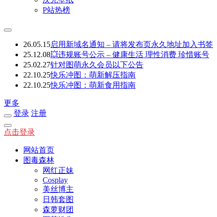
P站热榜
26.05.15
启用新域名通知 – 请将发布页永久地址加入书签
25.12.08
💥违规账号公示 – 健康生活 理性消费 珍惜账号
25.02.27
针对图萌永久会员以下公告
22.10.25
快乐冲图：萌新解压指南
22.10.25
快乐冲图：萌新食用指南
更多
登录
注册
点击登录
网站首页
图毒森林
网红正妹
Cosplay
美丝博主
日韩套图
森萝财团