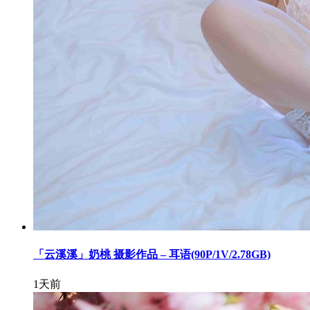
「云溪溪」奶桃 摄影作品 – 耳语(90P/1V/2.78GB)
1天前