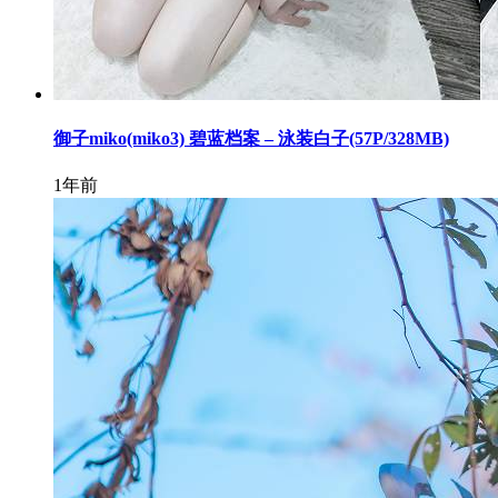
御子miko(miko3) 碧蓝档案 – 泳装白子(57P/328MB)
1年前