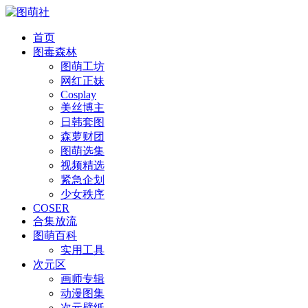
首页
图毒森林
图萌工坊
网红正妹
Cosplay
美丝博主
日韩套图
森萝财团
图萌选集
视频精选
紧急企划
少女秩序
COSER
合集放流
图萌百科
实用工具
次元区
画师专辑
动漫图集
次元壁纸