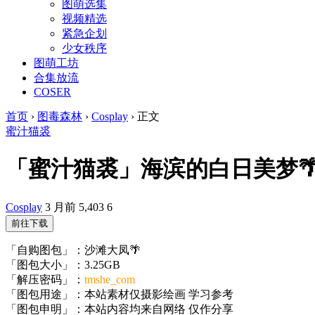
图萌选集
视频精选
紧急企划
少女秩序
图萌工坊
合集放流
COSER
首页
›
图毒森林
›
Cosplay
›
正文
蜜汁猫裘
「蜜汁猫裘」海滨的白日美梦🌴 – 沙
Cosplay
3 月前
5,403
6
前往下载
「自购图包」：沙滩大凤🌴
「图包大小」：3.25GB
「解压密码」：
tmshe_com
「图包用途」：本站素材仅摄影绘画 学习参考
「图包申明」：本站内容均来自网络 仅作分享