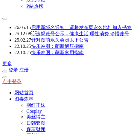
P站热榜
26.05.15
启用新域名通知 – 请将发布页永久地址加入书签
25.12.08
💥违规账号公示 – 健康生活 理性消费 珍惜账号
25.02.27
针对图萌永久会员以下公告
22.10.25
快乐冲图：萌新解压指南
22.10.25
快乐冲图：萌新食用指南
更多
登录
注册
点击登录
网站首页
图毒森林
网红正妹
Cosplay
美丝博主
日韩套图
森萝财团