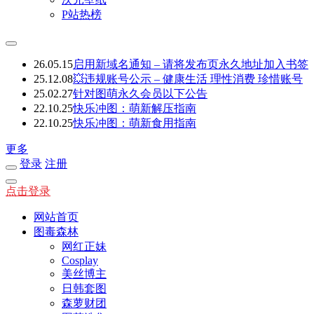
P站热榜
26.05.15
启用新域名通知 – 请将发布页永久地址加入书签
25.12.08
💥违规账号公示 – 健康生活 理性消费 珍惜账号
25.02.27
针对图萌永久会员以下公告
22.10.25
快乐冲图：萌新解压指南
22.10.25
快乐冲图：萌新食用指南
更多
登录
注册
点击登录
网站首页
图毒森林
网红正妹
Cosplay
美丝博主
日韩套图
森萝财团