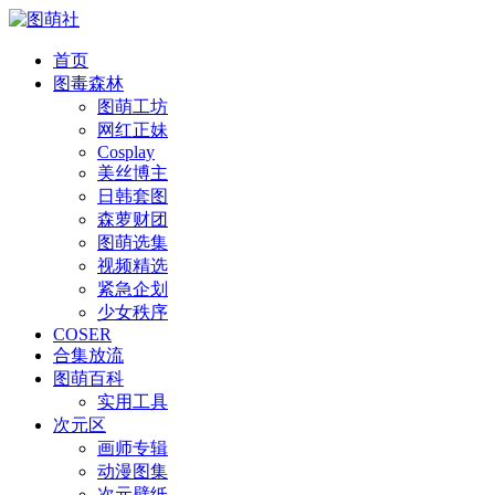
首页
图毒森林
图萌工坊
网红正妹
Cosplay
美丝博主
日韩套图
森萝财团
图萌选集
视频精选
紧急企划
少女秩序
COSER
合集放流
图萌百科
实用工具
次元区
画师专辑
动漫图集
次元壁纸