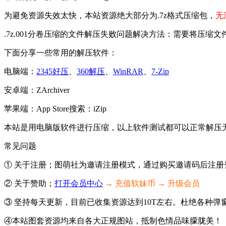
为避免资源失效太快，本站资源绝大部分为.7z格式压缩包，
无
.7z.001分卷压缩的文件解压失败问题解决方法：需要将压缩
下面分享一些常用的解压软件：
电脑端：
2345好压
、
360解压
、
WinRAR
、
7-Zip
安卓端：ZArchiver
苹果端：App Store搜索：iZip
本站是用电脑版软件进行压缩，以上软件测试都可以正常解压
常见问题
① 关于注册；图萌社为邀请注册模式，通过购买邀请码后注册登
② 关于赞助；
打开会员中心
→ 充值软妹币 → 升级会员
③ 坚持每天更新，目前已收集资源达到10T左右。杜绝各种
④本站图套资源均来自各大正规图站，抵制色情品味朦胧美！