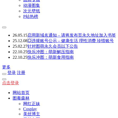
动漫图集
次元壁纸
P站热榜
26.05.15
启用新域名通知 – 请将发布页永久地址加入书签
25.12.08
💥违规账号公示 – 健康生活 理性消费 珍惜账号
25.02.27
针对图萌永久会员以下公告
22.10.25
快乐冲图：萌新解压指南
22.10.25
快乐冲图：萌新食用指南
更多
登录
注册
点击登录
网站首页
图毒森林
网红正妹
Cosplay
美丝博主