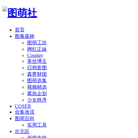
首页
图毒森林
图萌工坊
网红正妹
Cosplay
美丝博主
日韩套图
森萝财团
图萌选集
视频精选
紧急企划
少女秩序
COSER
合集放流
图萌百科
实用工具
次元区
画师专辑