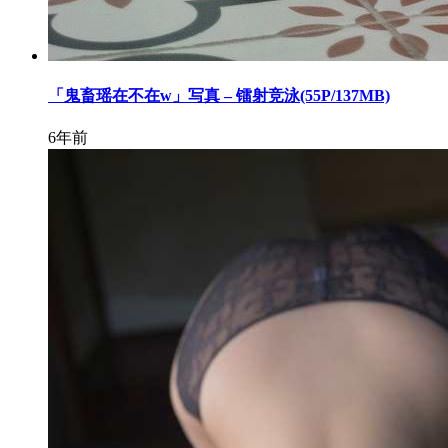
「鬼畜瑶在不在w」写真 – 镭射竞泳(55P/137MB)
6年前