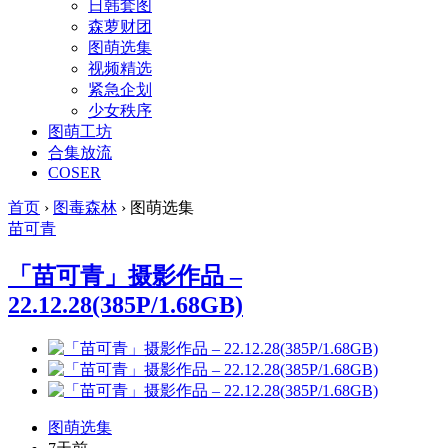
日韩套图
森萝财团
图萌选集
视频精选
紧急企划
少女秩序
图萌工坊
合集放流
COSER
首页
›
图毒森林
›
图萌选集
苗可青
「苗可青」摄影作品 –
22.12.28(385P/1.68GB)
图萌选集