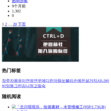
图萌选集
9个月前
1,302
0
1
2
…
20
下页
文
章
导
航
热门标签
장주
자몽
유이
연유
연우
에디린
아람
쏘블리
손예은
설거지
샤니
바
비앙
동그란
김나정
고말숙
随机阅读