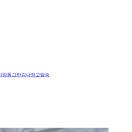
비앙
동그란
김나정
고말숙