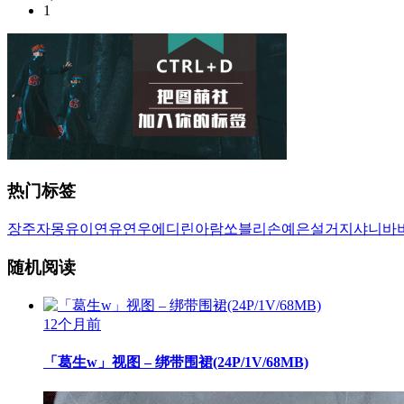
1
热门标签
장주
자몽
유이
연유
연우
에디린
아람
쏘블리
손예은
설거지
샤니
바
随机阅读
12个月前
「葛生w」视图 – 绑带围裙(24P/1V/68MB)