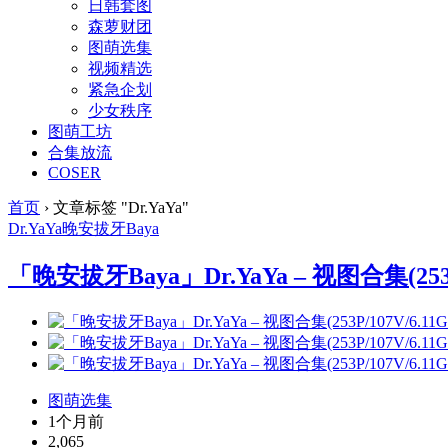
日韩套图
森萝财团
图萌选集
视频精选
紧急企划
少女秩序
图萌工坊
合集放流
COSER
首页
›
文章标签 "Dr.YaYa"
Dr.YaYa
晚安拔牙Baya
「晚安拔牙Baya」Dr.YaYa – 视图合集(253P/
图萌选集
1个月前
2,065