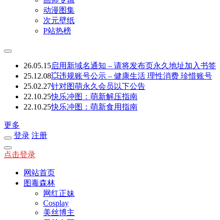
动漫图集
次元壁纸
P站热榜
26.05.15
启用新域名通知 – 请将发布页永久地址加入书签
25.12.08
💥违规账号公示 – 健康生活 理性消费 珍惜账号
25.02.27
针对图萌永久会员以下公告
22.10.25
快乐冲图：萌新解压指南
22.10.25
快乐冲图：萌新食用指南
更多
登录
注册
点击登录
网站首页
图毒森林
网红正妹
Cosplay
美丝博主