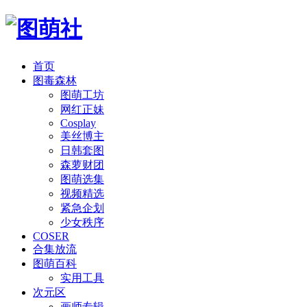
首页
图毒森林
图萌工坊
网红正妹
Cosplay
美丝博主
日韩套图
森萝财团
图萌选集
视频精选
紧急企划
少女秩序
COSER
合集放流
图萌百科
实用工具
次元区
画师专辑