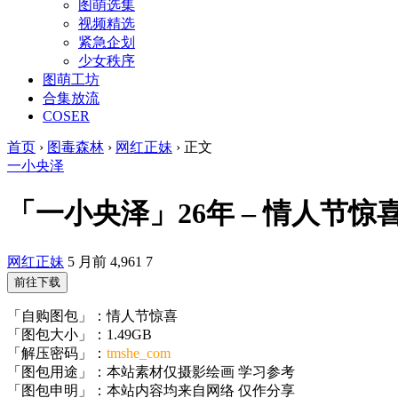
图萌选集
视频精选
紧急企划
少女秩序
图萌工坊
合集放流
COSER
首页
›
图毒森林
›
网红正妹
›
正文
一小央泽
「一小央泽」26年 – 情人节惊喜(96
网红正妹
5 月前
4,961
7
前往下载
「自购图包」：情人节惊喜
「图包大小」：1.49GB
「解压密码」：
tmshe_com
「图包用途」：本站素材仅摄影绘画 学习参考
「图包申明」：本站内容均来自网络 仅作分享