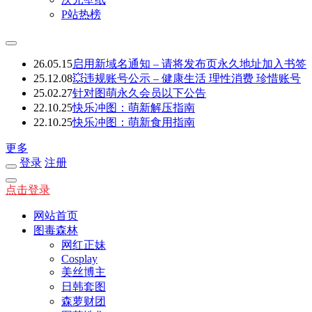
P站热榜
26.05.15
启用新域名通知 – 请将发布页永久地址加入书签
25.12.08
💥违规账号公示 – 健康生活 理性消费 珍惜账号
25.02.27
针对图萌永久会员以下公告
22.10.25
快乐冲图：萌新解压指南
22.10.25
快乐冲图：萌新食用指南
更多
登录
注册
点击登录
网站首页
图毒森林
网红正妹
Cosplay
美丝博主
日韩套图
森萝财团