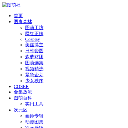
首页
图毒森林
图萌工坊
网红正妹
Cosplay
美丝博主
日韩套图
森萝财团
图萌选集
视频精选
紧急企划
少女秩序
COSER
合集放流
图萌百科
实用工具
次元区
画师专辑
动漫图集
次元壁纸