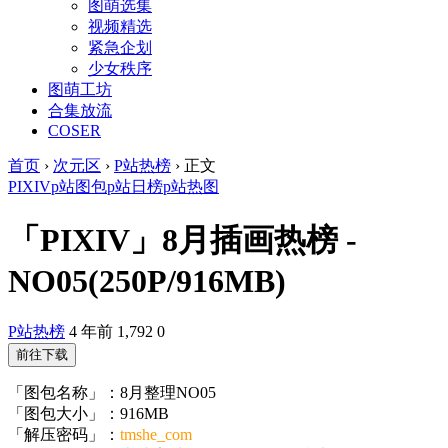
图萌选集
视频精选
紧急企划
少女秩序
图萌工坊
合集放流
COSER
首页
›
次元区
›
P站热榜
›
正文
PIXIV
p站图包
p站日榜
p站热图
「PIXIV」8月插画热榜 -
NO05(250P/916MB)
P站热榜
4 年前
1,792
0
前往下载
「图包名称」：8月整理NO05
「图包大小」：916MB
「解压密码」：
tmshe_com