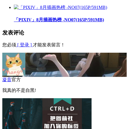
「PIXIV」8月插画热榜 -NO07(165P/591MB)
发表评论
您必须
[ 登录 ]
才能发表留言！
凝音
官方
我真的不是自黑!