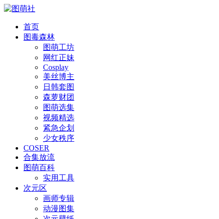
首页
图毒森林
图萌工坊
网红正妹
Cosplay
美丝博主
日韩套图
森萝财团
图萌选集
视频精选
紧急企划
少女秩序
COSER
合集放流
图萌百科
实用工具
次元区
画师专辑
动漫图集
次元壁纸