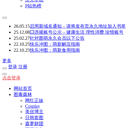
P站热榜
26.05.15
启用新域名通知 – 请将发布页永久地址加入书签
25.12.08
💥违规账号公示 – 健康生活 理性消费 珍惜账号
25.02.27
针对图萌永久会员以下公告
22.10.25
快乐冲图：萌新解压指南
22.10.25
快乐冲图：萌新食用指南
更多
登录
注册
点击登录
网站首页
图毒森林
网红正妹
Cosplay
美丝博主
日韩套图
森萝财团