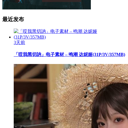
最近发布
3天前
「哎我黑切訥」电子素材 – 鸣潮 达妮娅(31P/3V/357MB)