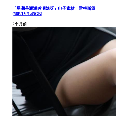
「星澜是澜澜叫澜妹呀」电子素材 – 雷根斯堡
(56P/1V/1.45GB)
2个月前