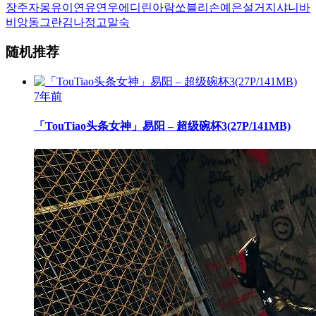
장주
자몽
유이
연유
연우
에디린
아람
쏘블리
손예은
설거지
샤니
바
비앙
동그란
김나정
고말숙
随机推荐
7年前
「TouTiao头条女神」易阳 – 超级碗杯3(27P/141MB)