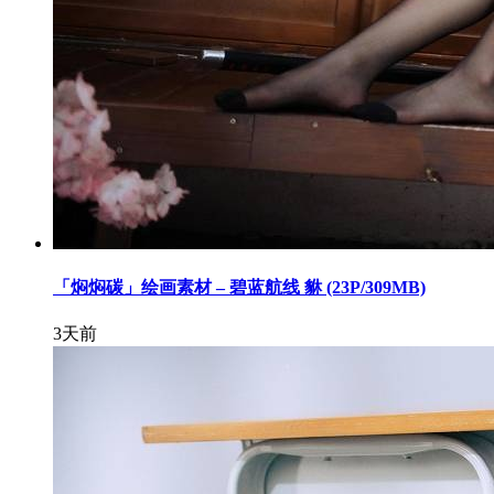
「焖焖碳」绘画素材 – 碧蓝航线 貅 (23P/309MB)
3天前