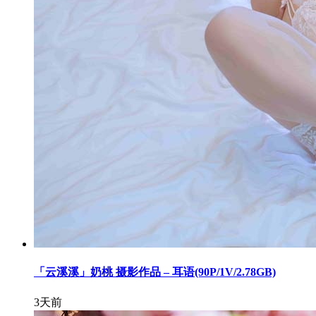
「云溪溪」奶桃 摄影作品 – 耳语(90P/1V/2.78GB)
3天前