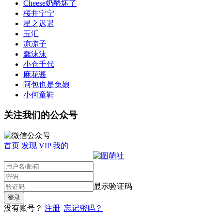
Cheese奶酪坏了
桜井宁宁
星之迟迟
玉汇
凉凉子
蠢沫沫
小仓千代
麻花酱
阿包也是兔娘
小何童鞋
关注我们的公众号
首页
发现
VIP
我的
显示验证码
没有账号？
注册
忘记密码？