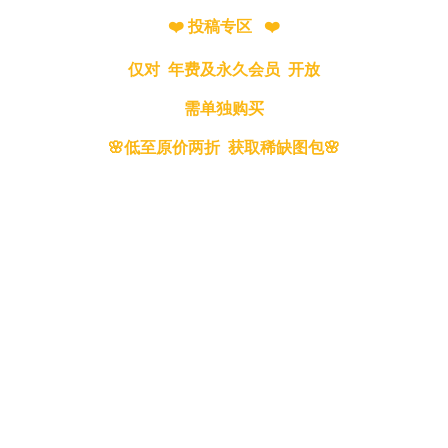
❤️ 投稿专区 ❤️
仅对 年费及永久会员 开放
需单独购买
🌸低至原价两折 获取稀缺图包🌸