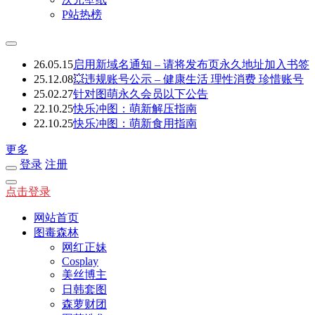
P站热榜
26.05.15
启用新域名通知 – 请将发布页永久地址加入书签
25.12.08
💥违规账号公示 – 健康生活 理性消费 珍惜账号
25.02.27
针对图萌永久会员以下公告
22.10.25
快乐冲图：萌新解压指南
22.10.25
快乐冲图：萌新食用指南
更多
登录
注册
点击登录
网站首页
图毒森林
网红正妹
Cosplay
美丝博主
日韩套图
森萝财团