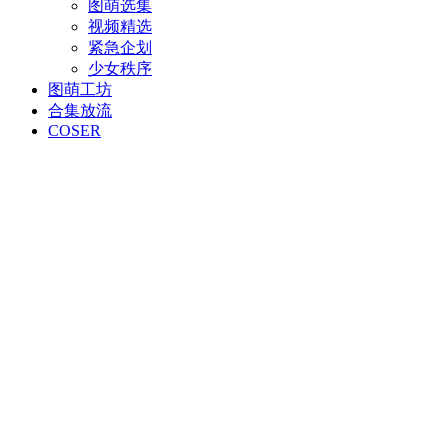
图萌选集
视频精选
紧急企划
少女秩序
图萌工坊
合集放流
COSER