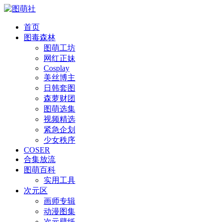
首页
图毒森林
图萌工坊
网红正妹
Cosplay
美丝博主
日韩套图
森萝财团
图萌选集
视频精选
紧急企划
少女秩序
COSER
合集放流
图萌百科
实用工具
次元区
画师专辑
动漫图集
次元壁纸