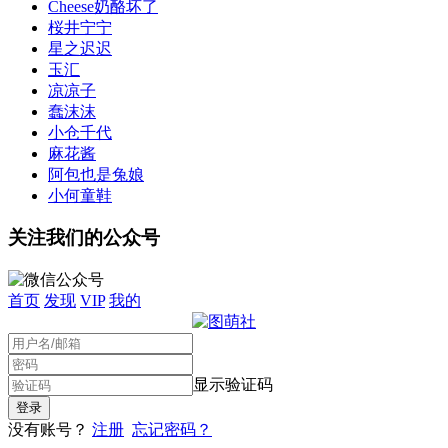
Cheese奶酪坏了
桜井宁宁
星之迟迟
玉汇
凉凉子
蠢沫沫
小仓千代
麻花酱
阿包也是兔娘
小何童鞋
关注我们的公众号
首页
发现
VIP
我的
显示验证码
没有账号？
注册
忘记密码？