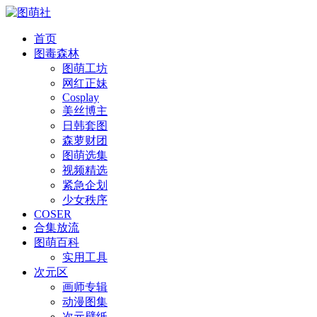
首页
图毒森林
图萌工坊
网红正妹
Cosplay
美丝博主
日韩套图
森萝财团
图萌选集
视频精选
紧急企划
少女秩序
COSER
合集放流
图萌百科
实用工具
次元区
画师专辑
动漫图集
次元壁纸