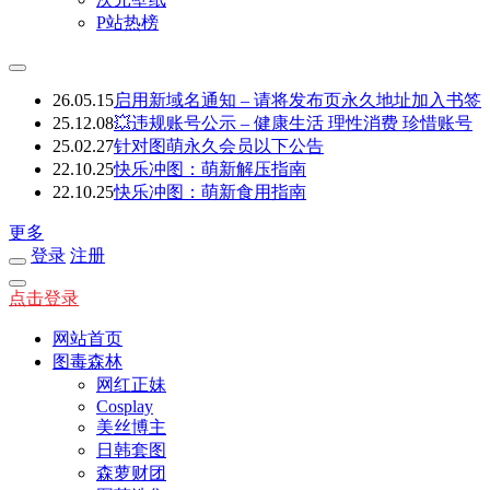
P站热榜
26.05.15
启用新域名通知 – 请将发布页永久地址加入书签
25.12.08
💥违规账号公示 – 健康生活 理性消费 珍惜账号
25.02.27
针对图萌永久会员以下公告
22.10.25
快乐冲图：萌新解压指南
22.10.25
快乐冲图：萌新食用指南
更多
登录
注册
点击登录
网站首页
图毒森林
网红正妹
Cosplay
美丝博主
日韩套图
森萝财团