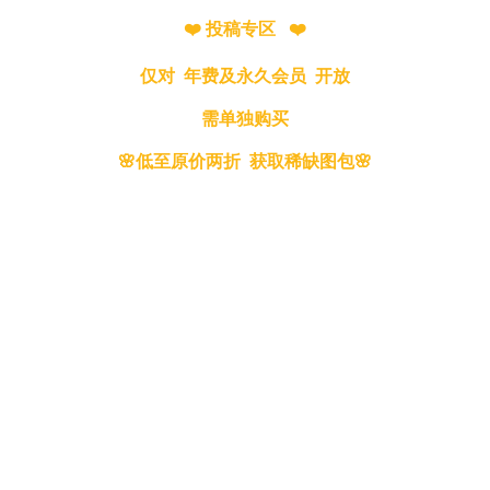
❤️ 投稿专区 ❤️
仅对 年费及永久会员 开放
需单独购买
🌸低至原价两折 获取稀缺图包🌸