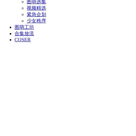
图萌选集
视频精选
紧急企划
少女秩序
图萌工坊
合集放流
COSER