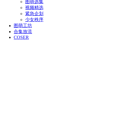
图萌选集
视频精选
紧急企划
少女秩序
图萌工坊
合集放流
COSER