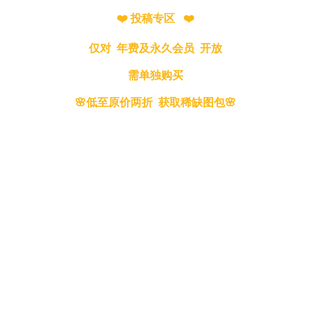
❤️ 投稿专区 ❤️
仅对 年费及永久会员 开放
需单独购买
🌸低至原价两折 获取稀缺图包🌸