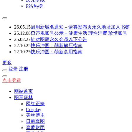
P站热榜
26.05.15
启用新域名通知 – 请将发布页永久地址加入书签
25.12.08
💥违规账号公示 – 健康生活 理性消费 珍惜账号
25.02.27
针对图萌永久会员以下公告
22.10.25
快乐冲图：萌新解压指南
22.10.25
快乐冲图：萌新食用指南
更多
登录
注册
点击登录
网站首页
图毒森林
网红正妹
Cosplay
美丝博主
日韩套图
森萝财团