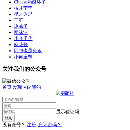
Cheese奶酪坏了
桜井宁宁
星之迟迟
玉汇
凉凉子
蠢沫沫
小仓千代
麻花酱
阿包也是兔娘
小何童鞋
关注我们的公众号
首页
发现
VIP
我的
显示验证码
没有账号？
注册
忘记密码？