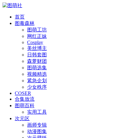
首页
图毒森林
图萌工坊
网红正妹
Cosplay
美丝博主
日韩套图
森萝财团
图萌选集
视频精选
紧急企划
少女秩序
COSER
合集放流
图萌百科
实用工具
次元区
画师专辑
动漫图集
次元壁纸