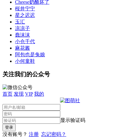
Cheese奶酪坏了
桜井宁宁
星之迟迟
玉汇
凉凉子
蠢沫沫
小仓千代
麻花酱
阿包也是兔娘
小何童鞋
关注我们的公众号
首页
发现
VIP
我的
显示验证码
没有账号？
注册
忘记密码？