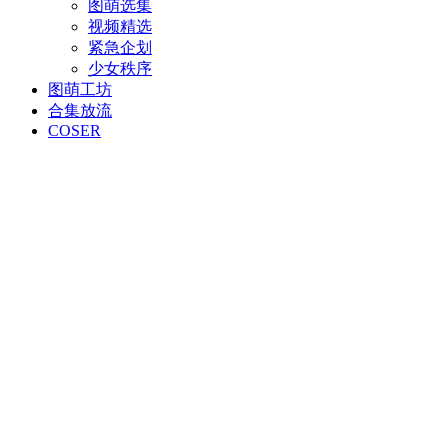
图萌选集
视频精选
紧急企划
少女秩序
图萌工坊
合集放流
COSER