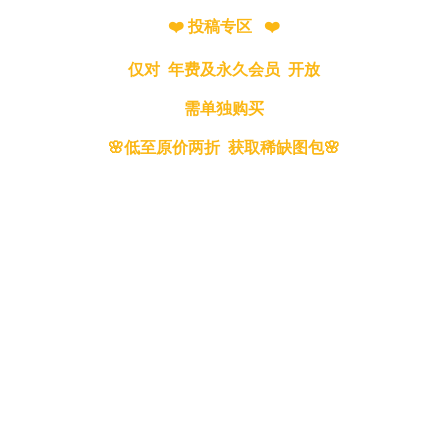
❤️ 投稿专区 ❤️
仅对 年费及永久会员 开放
需单独购买
🌸低至原价两折 获取稀缺图包🌸