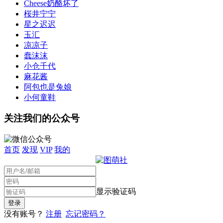
Cheese奶酪坏了
桜井宁宁
星之迟迟
玉汇
凉凉子
蠢沫沫
小仓千代
麻花酱
阿包也是兔娘
小何童鞋
关注我们的公众号
首页
发现
VIP
我的
显示验证码
没有账号？
注册
忘记密码？