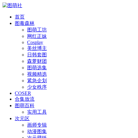
首页
图毒森林
图萌工坊
网红正妹
Cosplay
美丝博主
日韩套图
森萝财团
图萌选集
视频精选
紧急企划
少女秩序
COSER
合集放流
图萌百科
实用工具
次元区
画师专辑
动漫图集
次元壁纸