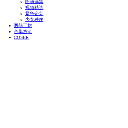
图萌选集
视频精选
紧急企划
少女秩序
图萌工坊
合集放流
COSER