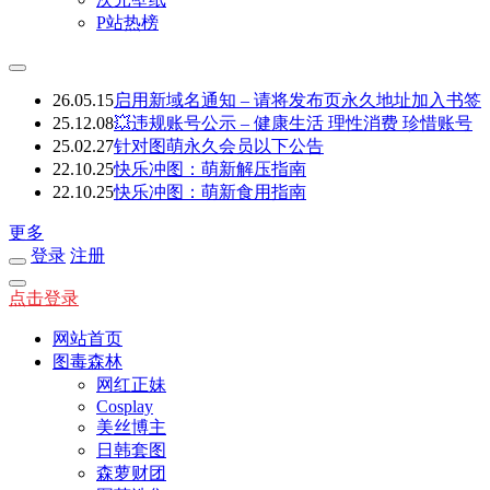
P站热榜
26.05.15
启用新域名通知 – 请将发布页永久地址加入书签
25.12.08
💥违规账号公示 – 健康生活 理性消费 珍惜账号
25.02.27
针对图萌永久会员以下公告
22.10.25
快乐冲图：萌新解压指南
22.10.25
快乐冲图：萌新食用指南
更多
登录
注册
点击登录
网站首页
图毒森林
网红正妹
Cosplay
美丝博主
日韩套图
森萝财团