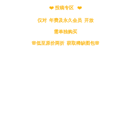
❤️ 投稿专区 ❤️
仅对 年费及永久会员 开放
需单独购买
🌸低至原价两折 获取稀缺图包🌸