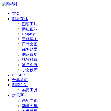
首页
图毒森林
图萌工坊
网红正妹
Cosplay
美丝博主
日韩套图
森萝财团
图萌选集
视频精选
紧急企划
少女秩序
COSER
合集放流
图萌百科
实用工具
次元区
画师专辑
动漫图集
次元壁纸