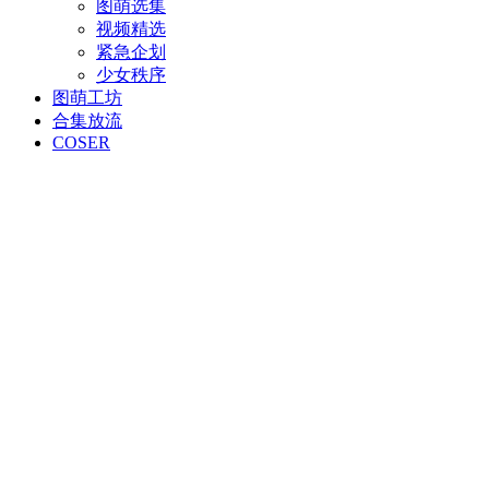
图萌选集
视频精选
紧急企划
少女秩序
图萌工坊
合集放流
COSER