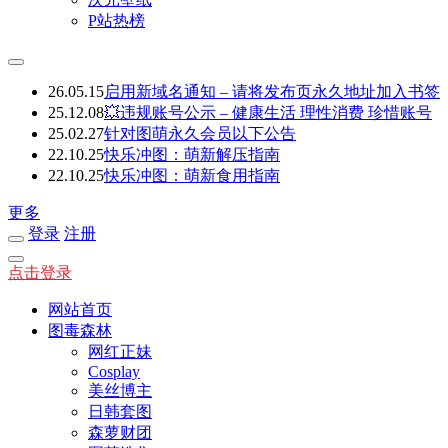
P站热榜
26.05.15
启用新域名通知 – 请将发布页永久地址加入书签
25.12.08
💥违规账号公示 – 健康生活 理性消费 珍惜账号
25.02.27
针对图萌永久会员以下公告
22.10.25
快乐冲图：萌新解压指南
22.10.25
快乐冲图：萌新食用指南
更多
登录
注册
点击登录
网站首页
图毒森林
网红正妹
Cosplay
美丝博主
日韩套图
森萝财团