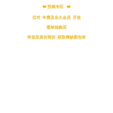
❤️ 投稿专区 ❤️
仅对 年费及永久会员 开放
需单独购买
🌸低至原价两折 获取稀缺图包🌸