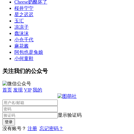
Cheese奶酪坏了
桜井宁宁
星之迟迟
玉汇
凉凉子
蠢沫沫
小仓千代
麻花酱
阿包也是兔娘
小何童鞋
关注我们的公众号
首页
发现
VIP
我的
显示验证码
没有账号？
注册
忘记密码？