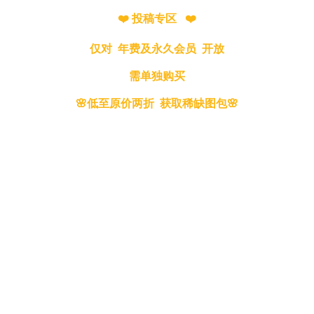
❤️ 投稿专区 ❤️
仅对 年费及永久会员 开放
需单独购买
🌸低至原价两折 获取稀缺图包🌸