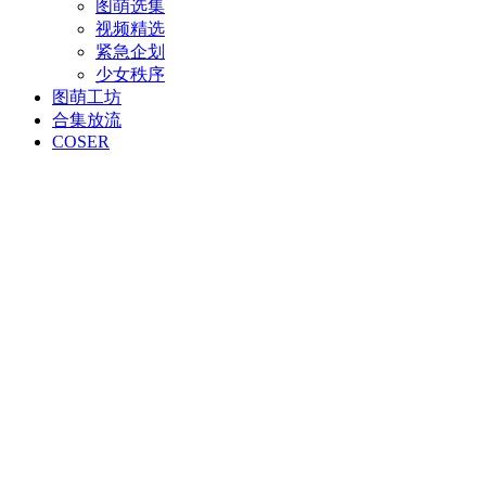
图萌选集
视频精选
紧急企划
少女秩序
图萌工坊
合集放流
COSER