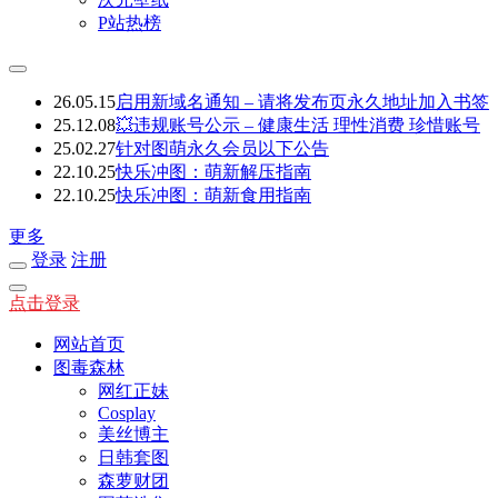
P站热榜
26.05.15
启用新域名通知 – 请将发布页永久地址加入书签
25.12.08
💥违规账号公示 – 健康生活 理性消费 珍惜账号
25.02.27
针对图萌永久会员以下公告
22.10.25
快乐冲图：萌新解压指南
22.10.25
快乐冲图：萌新食用指南
更多
登录
注册
点击登录
网站首页
图毒森林
网红正妹
Cosplay
美丝博主
日韩套图
森萝财团