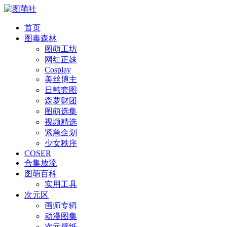
首页
图毒森林
图萌工坊
网红正妹
Cosplay
美丝博主
日韩套图
森萝财团
图萌选集
视频精选
紧急企划
少女秩序
COSER
合集放流
图萌百科
实用工具
次元区
画师专辑
动漫图集
次元壁纸