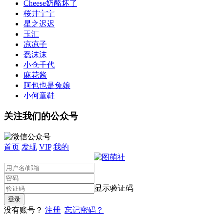
Cheese奶酪坏了
桜井宁宁
星之迟迟
玉汇
凉凉子
蠢沫沫
小仓千代
麻花酱
阿包也是兔娘
小何童鞋
关注我们的公众号
首页
发现
VIP
我的
显示验证码
没有账号？
注册
忘记密码？