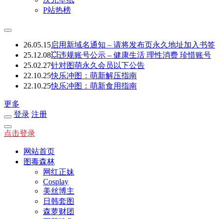
P站热榜
26.05.15
启用新域名通知 – 请将发布页永久地址加入书签
25.12.08
💥违规账号公示 – 健康生活 理性消费 珍惜账号
25.02.27
针对图萌永久会员以下公告
22.10.25
快乐冲图：萌新解压指南
22.10.25
快乐冲图：萌新食用指南
更多
登录
注册
点击登录
网站首页
图毒森林
网红正妹
Cosplay
美丝博主
日韩套图
森萝财团