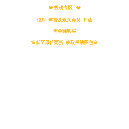
❤️ 投稿专区 ❤️
仅对 年费及永久会员 开放
需单独购买
🌸低至原价两折 获取稀缺图包🌸