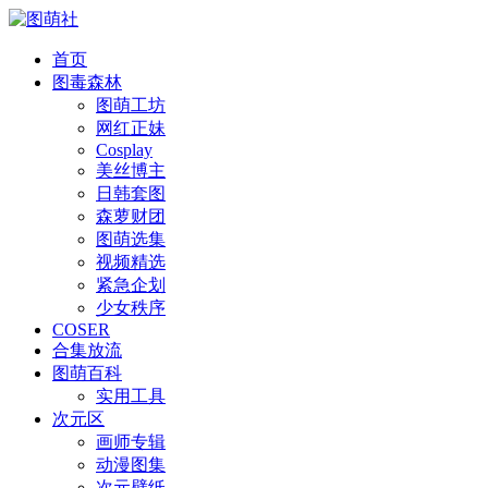
首页
图毒森林
图萌工坊
网红正妹
Cosplay
美丝博主
日韩套图
森萝财团
图萌选集
视频精选
紧急企划
少女秩序
COSER
合集放流
图萌百科
实用工具
次元区
画师专辑
动漫图集
次元壁纸