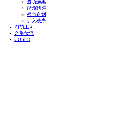
图萌选集
视频精选
紧急企划
少女秩序
图萌工坊
合集放流
COSER