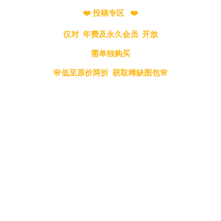
❤️ 投稿专区 ❤️
仅对 年费及永久会员 开放
需单独购买
🌸低至原价两折 获取稀缺图包🌸