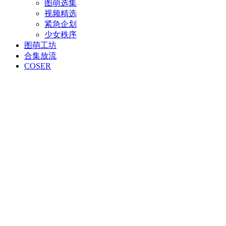
图萌选集
视频精选
紧急企划
少女秩序
图萌工坊
合集放流
COSER