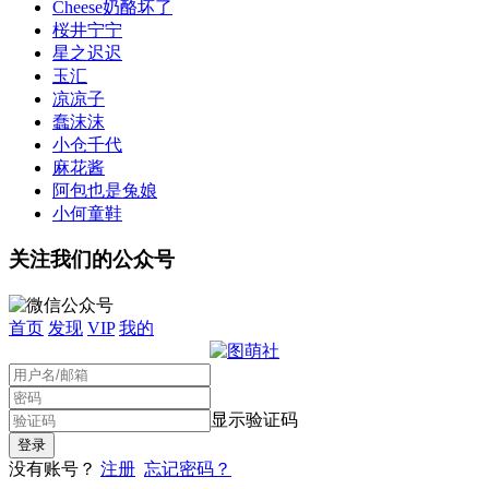
Cheese奶酪坏了
桜井宁宁
星之迟迟
玉汇
凉凉子
蠢沫沫
小仓千代
麻花酱
阿包也是兔娘
小何童鞋
关注我们的公众号
首页
发现
VIP
我的
显示验证码
没有账号？
注册
忘记密码？