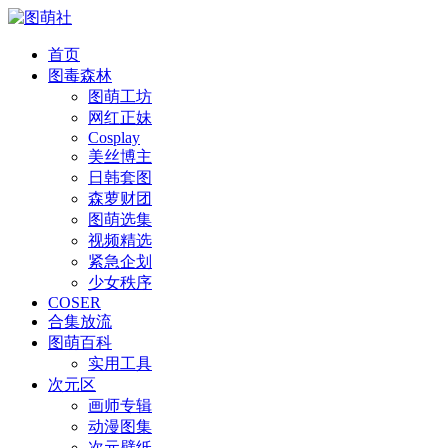
首页
图毒森林
图萌工坊
网红正妹
Cosplay
美丝博主
日韩套图
森萝财团
图萌选集
视频精选
紧急企划
少女秩序
COSER
合集放流
图萌百科
实用工具
次元区
画师专辑
动漫图集
次元壁纸