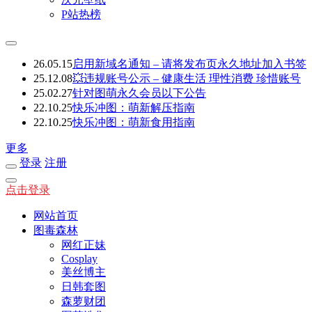
P站热榜
26.05.15
启用新域名通知 – 请将发布页永久地址加入书签
25.12.08
💥违规账号公示 – 健康生活 理性消费 珍惜账号
25.02.27
针对图萌永久会员以下公告
22.10.25
快乐冲图：萌新解压指南
22.10.25
快乐冲图：萌新食用指南
更多
登录
注册
点击登录
网站首页
图毒森林
网红正妹
Cosplay
美丝博主
日韩套图
森萝财团