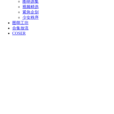
图萌选集
视频精选
紧急企划
少女秩序
图萌工坊
合集放流
COSER