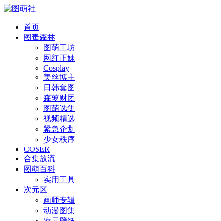
首页
图毒森林
图萌工坊
网红正妹
Cosplay
美丝博主
日韩套图
森萝财团
图萌选集
视频精选
紧急企划
少女秩序
COSER
合集放流
图萌百科
实用工具
次元区
画师专辑
动漫图集
次元壁纸