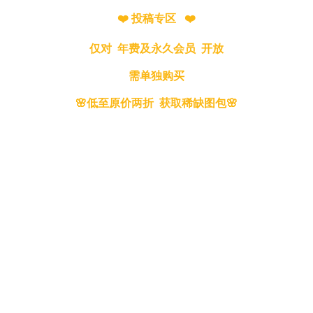
❤️ 投稿专区 ❤️
仅对 年费及永久会员 开放
需单独购买
🌸低至原价两折 获取稀缺图包🌸