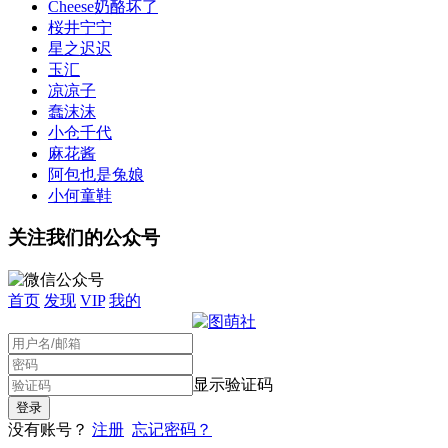
Cheese奶酪坏了
桜井宁宁
星之迟迟
玉汇
凉凉子
蠢沫沫
小仓千代
麻花酱
阿包也是兔娘
小何童鞋
关注我们的公众号
首页
发现
VIP
我的
显示验证码
没有账号？
注册
忘记密码？