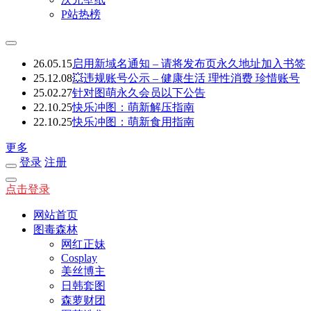
P站热榜
26.05.15
启用新域名通知 – 请将发布页永久地址加入书签
25.12.08
💥违规账号公示 – 健康生活 理性消费 珍惜账号
25.02.27
针对图萌永久会员以下公告
22.10.25
快乐冲图：萌新解压指南
22.10.25
快乐冲图：萌新食用指南
更多
登录
注册
点击登录
网站首页
图毒森林
网红正妹
Cosplay
美丝博主
日韩套图
森萝财团