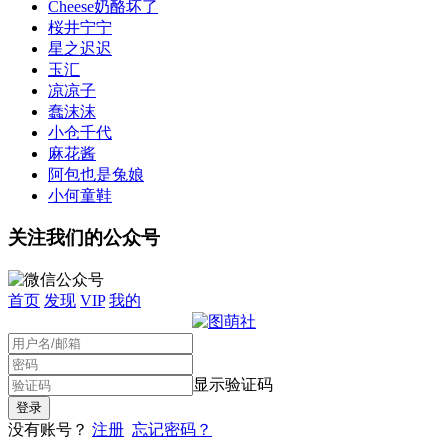
Cheese奶酪坏了
桜井宁宁
星之迟迟
玉汇
凉凉子
蠢沫沫
小仓千代
麻花酱
阿包也是兔娘
小何童鞋
关注我们的公众号
首页
发现
VIP
我的
显示验证码
没有账号？
注册
忘记密码？