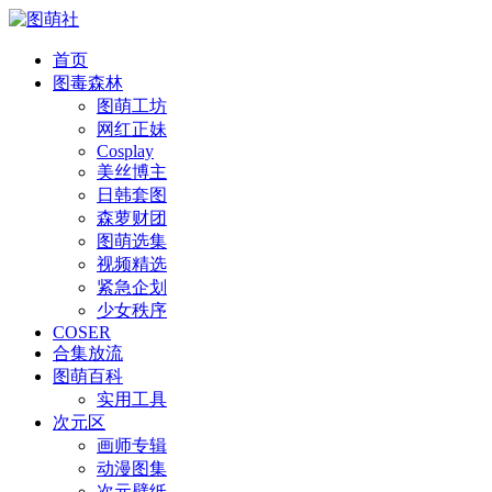
首页
图毒森林
图萌工坊
网红正妹
Cosplay
美丝博主
日韩套图
森萝财团
图萌选集
视频精选
紧急企划
少女秩序
COSER
合集放流
图萌百科
实用工具
次元区
画师专辑
动漫图集
次元壁纸