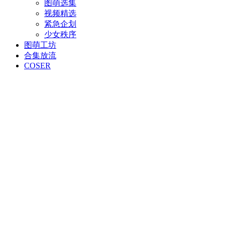
图萌选集
视频精选
紧急企划
少女秩序
图萌工坊
合集放流
COSER