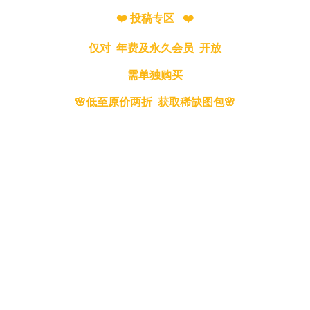
❤️ 投稿专区 ❤️
仅对 年费及永久会员 开放
需单独购买
🌸低至原价两折 获取稀缺图包🌸