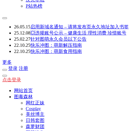
P站热榜
26.05.15
启用新域名通知 – 请将发布页永久地址加入书签
25.12.08
💥违规账号公示 – 健康生活 理性消费 珍惜账号
25.02.27
针对图萌永久会员以下公告
22.10.25
快乐冲图：萌新解压指南
22.10.25
快乐冲图：萌新食用指南
更多
登录
注册
点击登录
网站首页
图毒森林
网红正妹
Cosplay
美丝博主
日韩套图
森萝财团