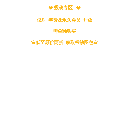
❤️ 投稿专区 ❤️
仅对 年费及永久会员 开放
需单独购买
🌸低至原价两折 获取稀缺图包🌸