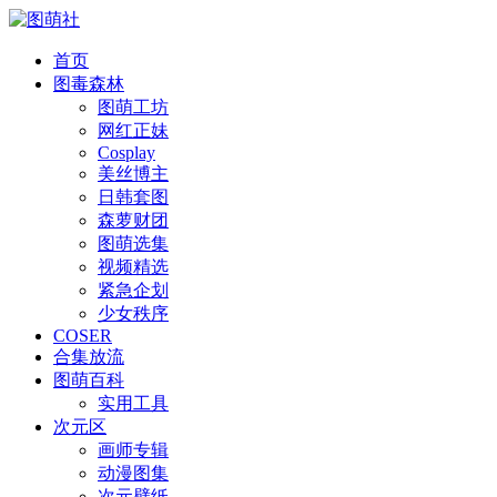
首页
图毒森林
图萌工坊
网红正妹
Cosplay
美丝博主
日韩套图
森萝财团
图萌选集
视频精选
紧急企划
少女秩序
COSER
合集放流
图萌百科
实用工具
次元区
画师专辑
动漫图集
次元壁纸