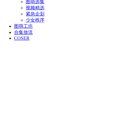
图萌选集
视频精选
紧急企划
少女秩序
图萌工坊
合集放流
COSER