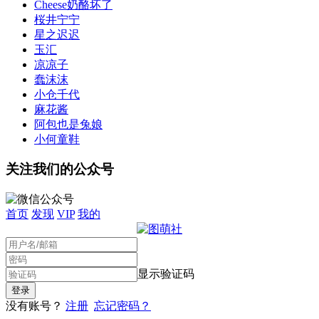
Cheese奶酪坏了
桜井宁宁
星之迟迟
玉汇
凉凉子
蠢沫沫
小仓千代
麻花酱
阿包也是兔娘
小何童鞋
关注我们的公众号
首页
发现
VIP
我的
显示验证码
没有账号？
注册
忘记密码？