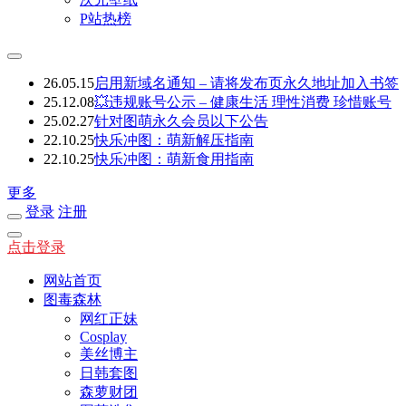
P站热榜
26.05.15
启用新域名通知 – 请将发布页永久地址加入书签
25.12.08
💥违规账号公示 – 健康生活 理性消费 珍惜账号
25.02.27
针对图萌永久会员以下公告
22.10.25
快乐冲图：萌新解压指南
22.10.25
快乐冲图：萌新食用指南
更多
登录
注册
点击登录
网站首页
图毒森林
网红正妹
Cosplay
美丝博主
日韩套图
森萝财团