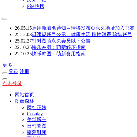
P站热榜
26.05.15
启用新域名通知 – 请将发布页永久地址加入书签
25.12.08
💥违规账号公示 – 健康生活 理性消费 珍惜账号
25.02.27
针对图萌永久会员以下公告
22.10.25
快乐冲图：萌新解压指南
22.10.25
快乐冲图：萌新食用指南
更多
登录
注册
点击登录
网站首页
图毒森林
网红正妹
Cosplay
美丝博主
日韩套图
森萝财团