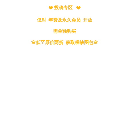
❤️ 投稿专区 ❤️
仅对 年费及永久会员 开放
需单独购买
🌸低至原价两折 获取稀缺图包🌸