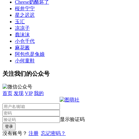
Cheese奶酪坏了
桜井宁宁
星之迟迟
玉汇
凉凉子
蠢沫沫
小仓千代
麻花酱
阿包也是兔娘
小何童鞋
关注我们的公众号
首页
发现
VIP
我的
显示验证码
没有账号？
注册
忘记密码？