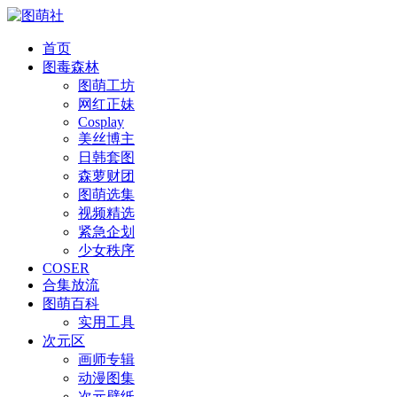
首页
图毒森林
图萌工坊
网红正妹
Cosplay
美丝博主
日韩套图
森萝财团
图萌选集
视频精选
紧急企划
少女秩序
COSER
合集放流
图萌百科
实用工具
次元区
画师专辑
动漫图集
次元壁纸