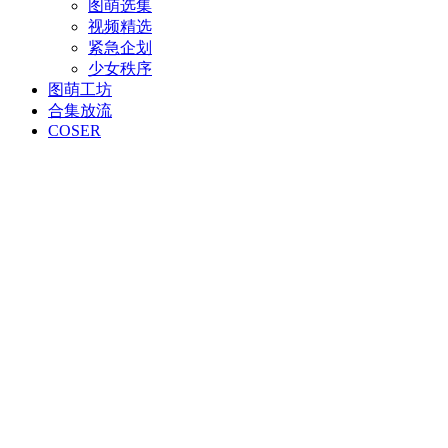
图萌选集
视频精选
紧急企划
少女秩序
图萌工坊
合集放流
COSER