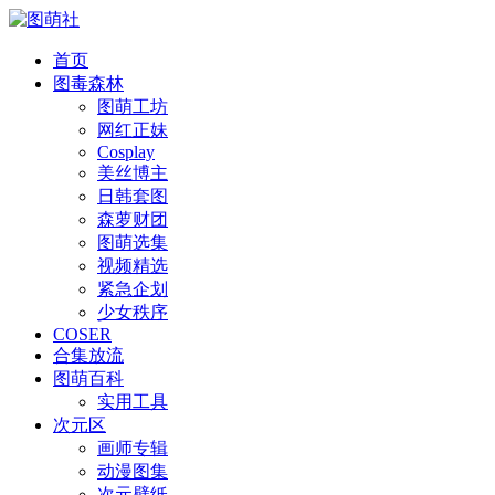
首页
图毒森林
图萌工坊
网红正妹
Cosplay
美丝博主
日韩套图
森萝财团
图萌选集
视频精选
紧急企划
少女秩序
COSER
合集放流
图萌百科
实用工具
次元区
画师专辑
动漫图集
次元壁纸