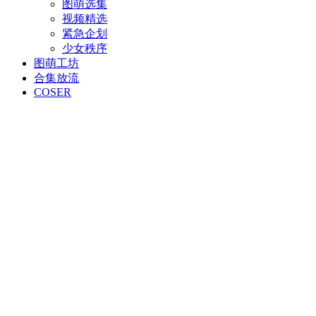
图萌选集
视频精选
紧急企划
少女秩序
图萌工坊
合集放流
COSER