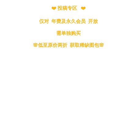
❤️ 投稿专区 ❤️
仅对 年费及永久会员 开放
需单独购买
🌸低至原价两折 获取稀缺图包🌸