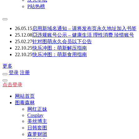
P站热榜
26.05.15
启用新域名通知 – 请将发布页永久地址加入书签
25.12.08
💥违规账号公示 – 健康生活 理性消费 珍惜账号
25.02.27
针对图萌永久会员以下公告
22.10.25
快乐冲图：萌新解压指南
22.10.25
快乐冲图：萌新食用指南
更多
登录
注册
点击登录
网站首页
图毒森林
网红正妹
Cosplay
美丝博主
日韩套图
森萝财团