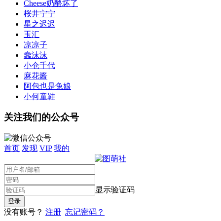
Cheese奶酪坏了
桜井宁宁
星之迟迟
玉汇
凉凉子
蠢沫沫
小仓千代
麻花酱
阿包也是兔娘
小何童鞋
关注我们的公众号
首页
发现
VIP
我的
显示验证码
没有账号？
注册
忘记密码？