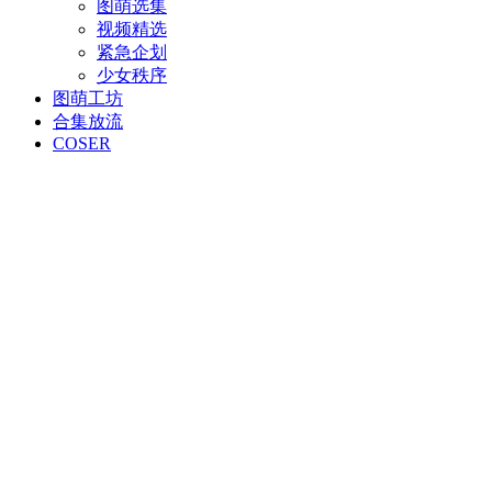
图萌选集
视频精选
紧急企划
少女秩序
图萌工坊
合集放流
COSER