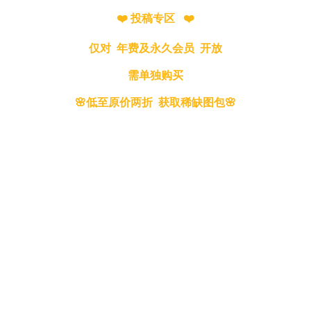
❤️ 投稿专区 ❤️
仅对 年费及永久会员 开放
需单独购买
🌸低至原价两折 获取稀缺图包🌸