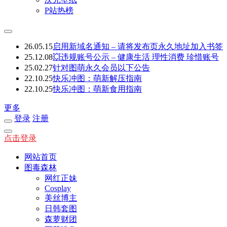
P站热榜
26.05.15
启用新域名通知 – 请将发布页永久地址加入书签
25.12.08
💥违规账号公示 – 健康生活 理性消费 珍惜账号
25.02.27
针对图萌永久会员以下公告
22.10.25
快乐冲图：萌新解压指南
22.10.25
快乐冲图：萌新食用指南
更多
登录
注册
点击登录
网站首页
图毒森林
网红正妹
Cosplay
美丝博主
日韩套图
森萝财团