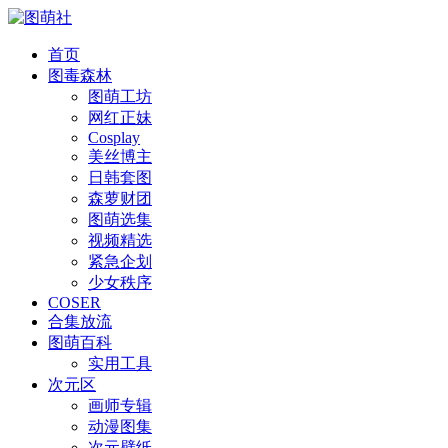
首页
图毒森林
图萌工坊
网红正妹
Cosplay
美丝博主
日韩套图
森萝财团
图萌选集
视频精选
紧急企划
少女秩序
COSER
合集放流
图萌百科
实用工具
次元区
画师专辑
动漫图集
次元壁纸