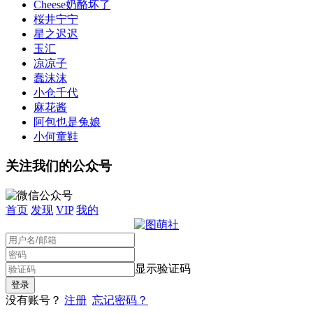
Cheese奶酪坏了
桜井宁宁
星之迟迟
玉汇
凉凉子
蠢沫沫
小仓千代
麻花酱
阿包也是兔娘
小何童鞋
关注我们的公众号
首页
发现
VIP
我的
显示验证码
没有账号？
注册
忘记密码？