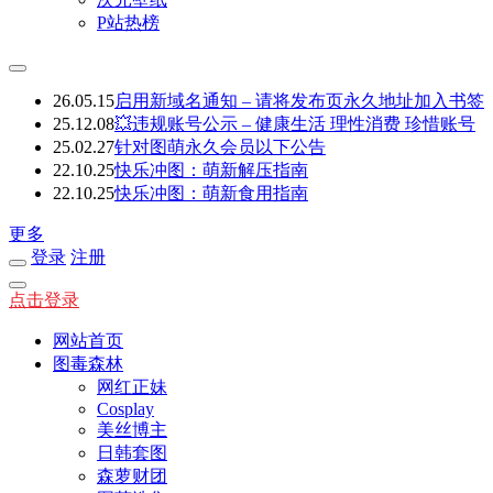
P站热榜
26.05.15
启用新域名通知 – 请将发布页永久地址加入书签
25.12.08
💥违规账号公示 – 健康生活 理性消费 珍惜账号
25.02.27
针对图萌永久会员以下公告
22.10.25
快乐冲图：萌新解压指南
22.10.25
快乐冲图：萌新食用指南
更多
登录
注册
点击登录
网站首页
图毒森林
网红正妹
Cosplay
美丝博主
日韩套图
森萝财团