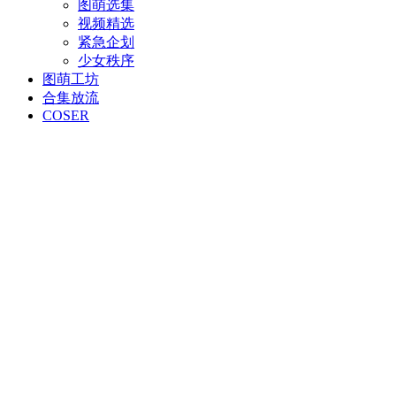
图萌选集
视频精选
紧急企划
少女秩序
图萌工坊
合集放流
COSER