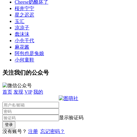
Cheese奶酪坏了
桜井宁宁
星之迟迟
玉汇
凉凉子
蠢沫沫
小仓千代
麻花酱
阿包也是兔娘
小何童鞋
关注我们的公众号
首页
发现
VIP
我的
显示验证码
没有账号？
注册
忘记密码？