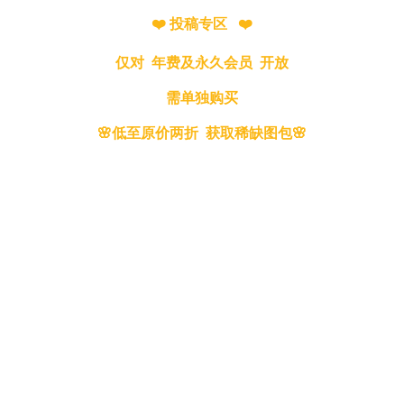
❤️ 投稿专区 ❤️
仅对 年费及永久会员 开放
需单独购买
🌸低至原价两折 获取稀缺图包🌸