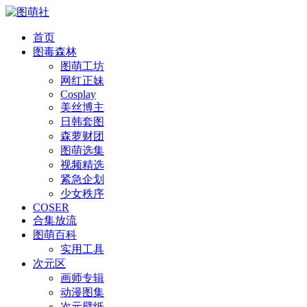
首页
图毒森林
图萌工坊
网红正妹
Cosplay
美丝博主
日韩套图
森萝财团
图萌选集
视频精选
紧急企划
少女秩序
COSER
合集放流
图萌百科
实用工具
次元区
画师专辑
动漫图集
次元壁纸