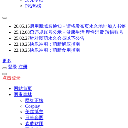
P站热榜
26.05.15
启用新域名通知 – 请将发布页永久地址加入书签
25.12.08
💥违规账号公示 – 健康生活 理性消费 珍惜账号
25.02.27
针对图萌永久会员以下公告
22.10.25
快乐冲图：萌新解压指南
22.10.25
快乐冲图：萌新食用指南
更多
登录
注册
点击登录
网站首页
图毒森林
网红正妹
Cosplay
美丝博主
日韩套图
森萝财团