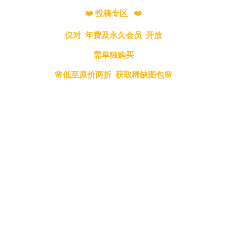
❤️ 投稿专区 ❤️
仅对 年费及永久会员 开放
需单独购买
🌸低至原价两折 获取稀缺图包🌸