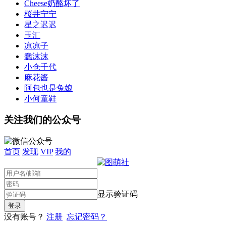
Cheese奶酪坏了
桜井宁宁
星之迟迟
玉汇
凉凉子
蠢沫沫
小仓千代
麻花酱
阿包也是兔娘
小何童鞋
关注我们的公众号
首页
发现
VIP
我的
显示验证码
没有账号？
注册
忘记密码？