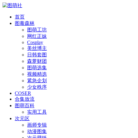
首页
图毒森林
图萌工坊
网红正妹
Cosplay
美丝博主
日韩套图
森萝财团
图萌选集
视频精选
紧急企划
少女秩序
COSER
合集放流
图萌百科
实用工具
次元区
画师专辑
动漫图集
次元壁纸