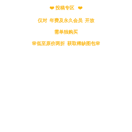
❤️ 投稿专区 ❤️
仅对 年费及永久会员 开放
需单独购买
🌸低至原价两折 获取稀缺图包🌸