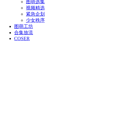
图萌选集
视频精选
紧急企划
少女秩序
图萌工坊
合集放流
COSER