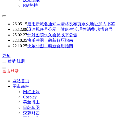
P站热榜
26.05.15
启用新域名通知 – 请将发布页永久地址加入书签
25.12.08
💥违规账号公示 – 健康生活 理性消费 珍惜账号
25.02.27
针对图萌永久会员以下公告
22.10.25
快乐冲图：萌新解压指南
22.10.25
快乐冲图：萌新食用指南
更多
登录
注册
点击登录
网站首页
图毒森林
网红正妹
Cosplay
美丝博主
日韩套图
森萝财团