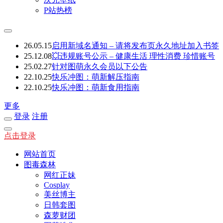
P站热榜
26.05.15
启用新域名通知 – 请将发布页永久地址加入书签
25.12.08
💥违规账号公示 – 健康生活 理性消费 珍惜账号
25.02.27
针对图萌永久会员以下公告
22.10.25
快乐冲图：萌新解压指南
22.10.25
快乐冲图：萌新食用指南
更多
登录
注册
点击登录
网站首页
图毒森林
网红正妹
Cosplay
美丝博主
日韩套图
森萝财团