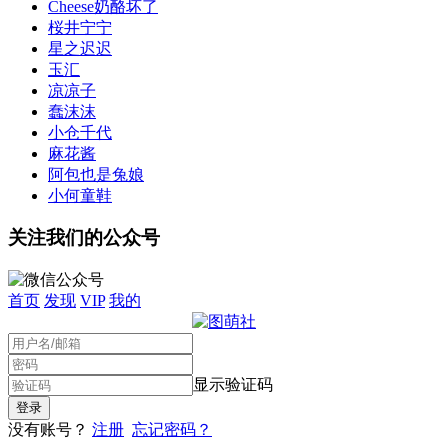
Cheese奶酪坏了
桜井宁宁
星之迟迟
玉汇
凉凉子
蠢沫沫
小仓千代
麻花酱
阿包也是兔娘
小何童鞋
关注我们的公众号
首页
发现
VIP
我的
显示验证码
没有账号？
注册
忘记密码？