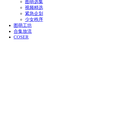
图萌选集
视频精选
紧急企划
少女秩序
图萌工坊
合集放流
COSER