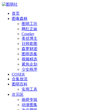
首页
图毒森林
图萌工坊
网红正妹
Cosplay
美丝博主
日韩套图
森萝财团
图萌选集
视频精选
紧急企划
少女秩序
COSER
合集放流
图萌百科
实用工具
次元区
画师专辑
动漫图集
次元壁纸