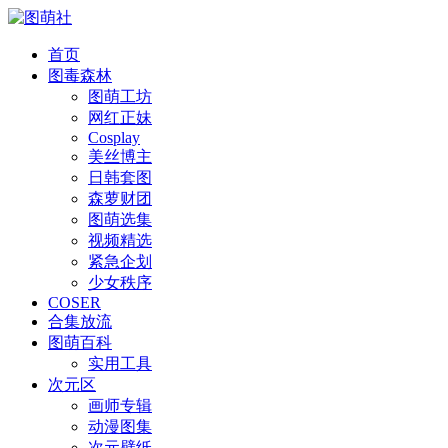
首页
图毒森林
图萌工坊
网红正妹
Cosplay
美丝博主
日韩套图
森萝财团
图萌选集
视频精选
紧急企划
少女秩序
COSER
合集放流
图萌百科
实用工具
次元区
画师专辑
动漫图集
次元壁纸