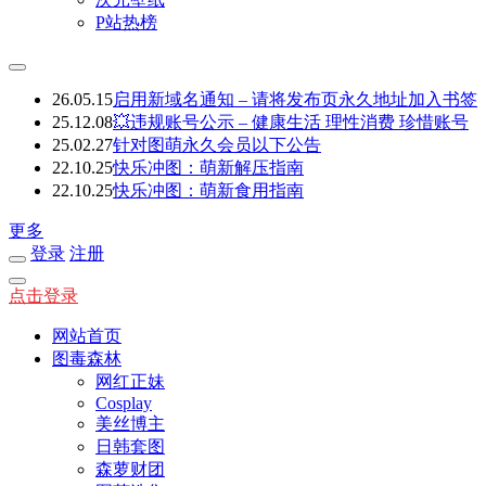
P站热榜
26.05.15
启用新域名通知 – 请将发布页永久地址加入书签
25.12.08
💥违规账号公示 – 健康生活 理性消费 珍惜账号
25.02.27
针对图萌永久会员以下公告
22.10.25
快乐冲图：萌新解压指南
22.10.25
快乐冲图：萌新食用指南
更多
登录
注册
点击登录
网站首页
图毒森林
网红正妹
Cosplay
美丝博主
日韩套图
森萝财团