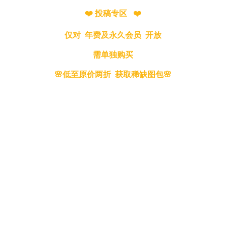
❤️ 投稿专区 ❤️
仅对 年费及永久会员 开放
需单独购买
🌸低至原价两折 获取稀缺图包🌸