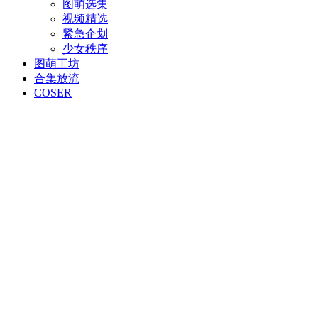
图萌选集
视频精选
紧急企划
少女秩序
图萌工坊
合集放流
COSER