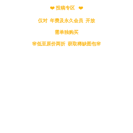
❤️ 投稿专区 ❤️
仅对 年费及永久会员 开放
需单独购买
🌸低至原价两折 获取稀缺图包🌸