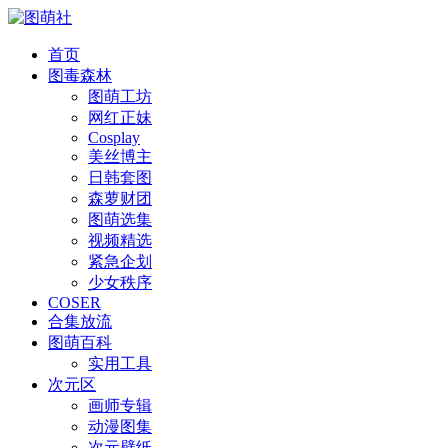
首页
图毒森林
图萌工坊
网红正妹
Cosplay
美丝博主
日韩套图
森萝财团
图萌选集
视频精选
紧急企划
少女秩序
COSER
合集放流
图萌百科
实用工具
次元区
画师专辑
动漫图集
次元壁纸