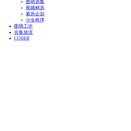
图萌选集
视频精选
紧急企划
少女秩序
图萌工坊
合集放流
COSER