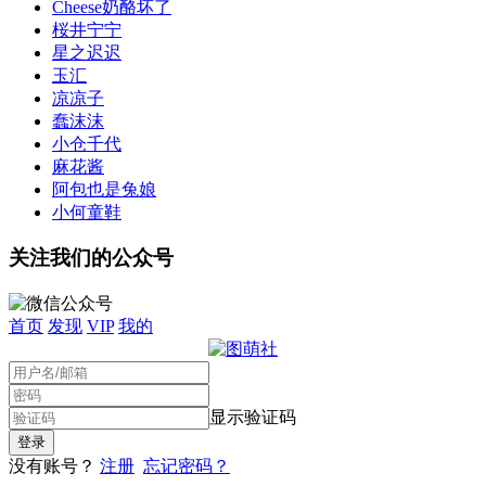
Cheese奶酪坏了
桜井宁宁
星之迟迟
玉汇
凉凉子
蠢沫沫
小仓千代
麻花酱
阿包也是兔娘
小何童鞋
关注我们的公众号
首页
发现
VIP
我的
显示验证码
没有账号？
注册
忘记密码？