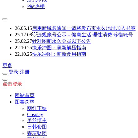
P站热榜
26.05.15
启用新域名通知 – 请将发布页永久地址加入书签
25.12.08
💥违规账号公示 – 健康生活 理性消费 珍惜账号
25.02.27
针对图萌永久会员以下公告
22.10.25
快乐冲图：萌新解压指南
22.10.25
快乐冲图：萌新食用指南
更多
登录
注册
点击登录
网站首页
图毒森林
网红正妹
Cosplay
美丝博主
日韩套图
森萝财团