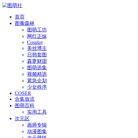
首页
图毒森林
图萌工坊
网红正妹
Cosplay
美丝博主
日韩套图
森萝财团
图萌选集
视频精选
紧急企划
少女秩序
COSER
合集放流
图萌百科
实用工具
次元区
画师专辑
动漫图集
次元壁纸