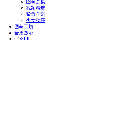
图萌选集
视频精选
紧急企划
少女秩序
图萌工坊
合集放流
COSER