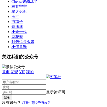
Cheese奶酪坏了
桜井宁宁
星之迟迟
玉汇
凉凉子
蠢沫沫
小仓千代
麻花酱
阿包也是兔娘
小何童鞋
关注我们的公众号
首页
发现
VIP
我的
显示验证码
没有账号？
注册
忘记密码？