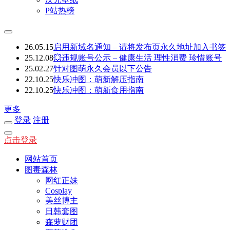
P站热榜
26.05.15
启用新域名通知 – 请将发布页永久地址加入书签
25.12.08
💥违规账号公示 – 健康生活 理性消费 珍惜账号
25.02.27
针对图萌永久会员以下公告
22.10.25
快乐冲图：萌新解压指南
22.10.25
快乐冲图：萌新食用指南
更多
登录
注册
点击登录
网站首页
图毒森林
网红正妹
Cosplay
美丝博主
日韩套图
森萝财团