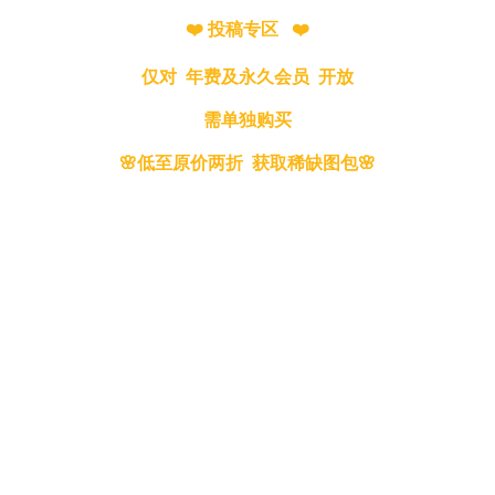
❤️ 投稿专区 ❤️
仅对 年费及永久会员 开放
需单独购买
🌸低至原价两折 获取稀缺图包🌸