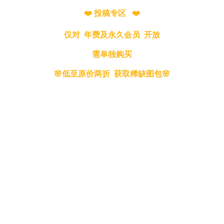
❤️ 投稿专区 ❤️
仅对 年费及永久会员 开放
需单独购买
🌸低至原价两折 获取稀缺图包🌸