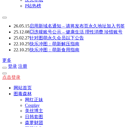
P站热榜
26.05.15
启用新域名通知 – 请将发布页永久地址加入书签
25.12.08
💥违规账号公示 – 健康生活 理性消费 珍惜账号
25.02.27
针对图萌永久会员以下公告
22.10.25
快乐冲图：萌新解压指南
22.10.25
快乐冲图：萌新食用指南
更多
登录
注册
点击登录
网站首页
图毒森林
网红正妹
Cosplay
美丝博主
日韩套图
森萝财团