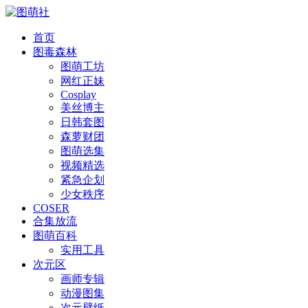
首页
图毒森林
图萌工坊
网红正妹
Cosplay
美丝博主
日韩套图
森萝财团
图萌选集
视频精选
紧急企划
少女秩序
COSER
合集放流
图萌百科
实用工具
次元区
画师专辑
动漫图集
次元壁纸