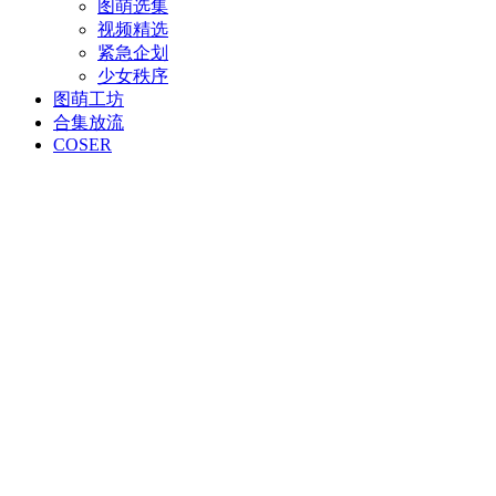
图萌选集
视频精选
紧急企划
少女秩序
图萌工坊
合集放流
COSER