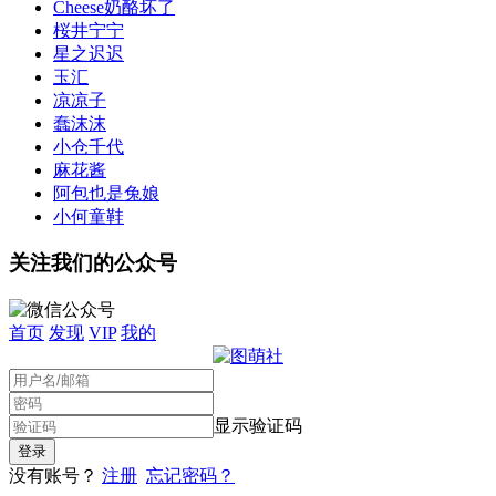
Cheese奶酪坏了
桜井宁宁
星之迟迟
玉汇
凉凉子
蠢沫沫
小仓千代
麻花酱
阿包也是兔娘
小何童鞋
关注我们的公众号
首页
发现
VIP
我的
显示验证码
没有账号？
注册
忘记密码？