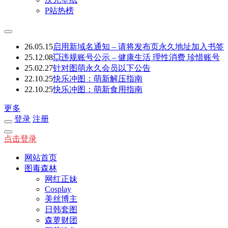
P站热榜
26.05.15
启用新域名通知 – 请将发布页永久地址加入书签
25.12.08
💥违规账号公示 – 健康生活 理性消费 珍惜账号
25.02.27
针对图萌永久会员以下公告
22.10.25
快乐冲图：萌新解压指南
22.10.25
快乐冲图：萌新食用指南
更多
登录
注册
点击登录
网站首页
图毒森林
网红正妹
Cosplay
美丝博主
日韩套图
森萝财团