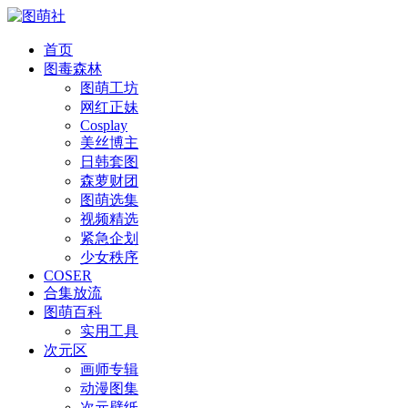
首页
图毒森林
图萌工坊
网红正妹
Cosplay
美丝博主
日韩套图
森萝财团
图萌选集
视频精选
紧急企划
少女秩序
COSER
合集放流
图萌百科
实用工具
次元区
画师专辑
动漫图集
次元壁纸