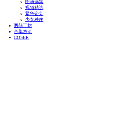
图萌选集
视频精选
紧急企划
少女秩序
图萌工坊
合集放流
COSER