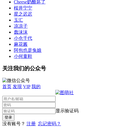
Cheese奶酪坏了
桜井宁宁
星之迟迟
玉汇
凉凉子
蠢沫沫
小仓千代
麻花酱
阿包也是兔娘
小何童鞋
关注我们的公众号
首页
发现
VIP
我的
显示验证码
没有账号？
注册
忘记密码？