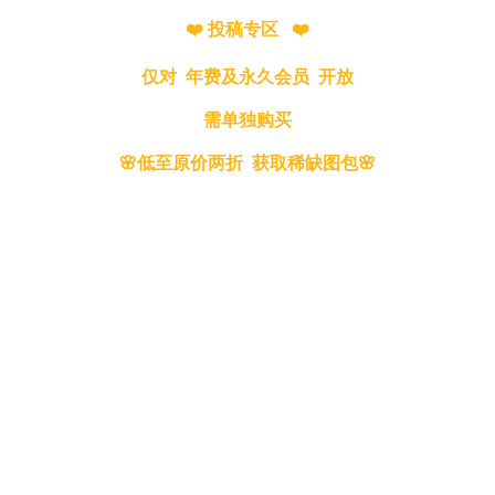
❤️ 投稿专区 ❤️
仅对 年费及永久会员 开放
需单独购买
🌸低至原价两折 获取稀缺图包🌸