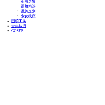
图萌选集
视频精选
紧急企划
少女秩序
图萌工坊
合集放流
COSER