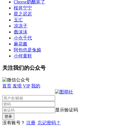
Cheese奶酪坏了
桜井宁宁
星之迟迟
玉汇
凉凉子
蠢沫沫
小仓千代
麻花酱
阿包也是兔娘
小何童鞋
关注我们的公众号
首页
发现
VIP
我的
显示验证码
没有账号？
注册
忘记密码？