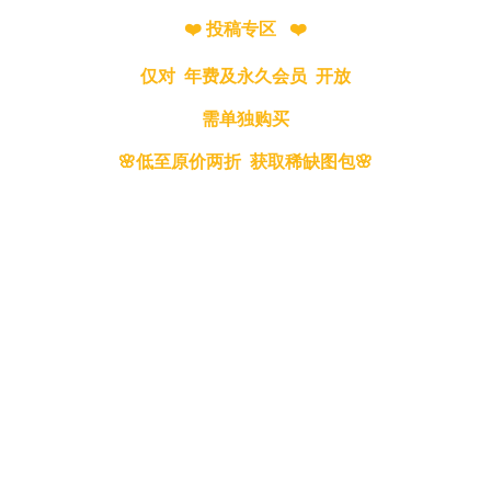
❤️ 投稿专区 ❤️
仅对 年费及永久会员 开放
需单独购买
🌸低至原价两折 获取稀缺图包🌸