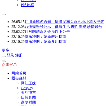
P站热榜
26.05.15
启用新域名通知 – 请将发布页永久地址加入书签
25.12.08
💥违规账号公示 – 健康生活 理性消费 珍惜账号
25.02.27
针对图萌永久会员以下公告
22.10.25
快乐冲图：萌新解压指南
22.10.25
快乐冲图：萌新食用指南
更多
登录
注册
点击登录
网站首页
图毒森林
网红正妹
Cosplay
美丝博主
日韩套图
森萝财团