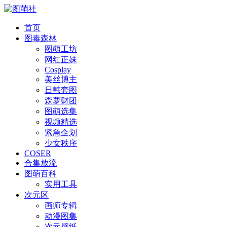
首页
图毒森林
图萌工坊
网红正妹
Cosplay
美丝博主
日韩套图
森萝财团
图萌选集
视频精选
紧急企划
少女秩序
COSER
合集放流
图萌百科
实用工具
次元区
画师专辑
动漫图集
次元壁纸