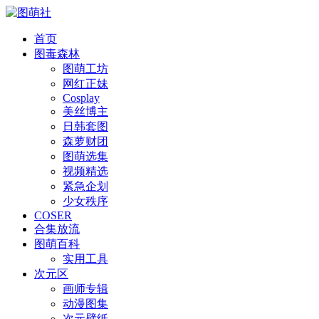
首页
图毒森林
图萌工坊
网红正妹
Cosplay
美丝博主
日韩套图
森萝财团
图萌选集
视频精选
紧急企划
少女秩序
COSER
合集放流
图萌百科
实用工具
次元区
画师专辑
动漫图集
次元壁纸