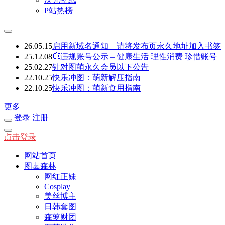
P站热榜
26.05.15
启用新域名通知 – 请将发布页永久地址加入书签
25.12.08
💥违规账号公示 – 健康生活 理性消费 珍惜账号
25.02.27
针对图萌永久会员以下公告
22.10.25
快乐冲图：萌新解压指南
22.10.25
快乐冲图：萌新食用指南
更多
登录
注册
点击登录
网站首页
图毒森林
网红正妹
Cosplay
美丝博主
日韩套图
森萝财团