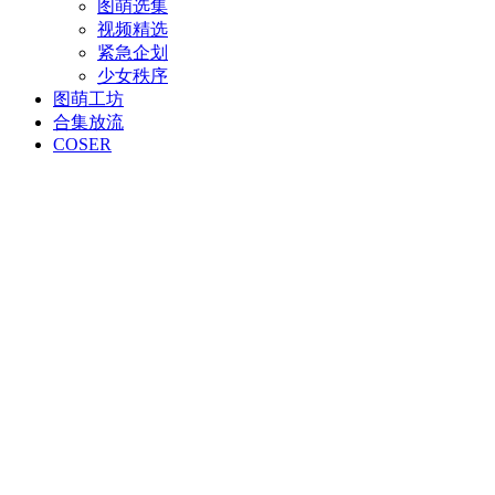
图萌选集
视频精选
紧急企划
少女秩序
图萌工坊
合集放流
COSER