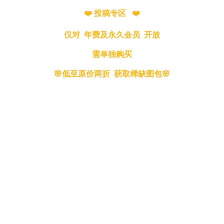
❤️ 投稿专区 ❤️
仅对 年费及永久会员 开放
需单独购买
🌸低至原价两折 获取稀缺图包🌸