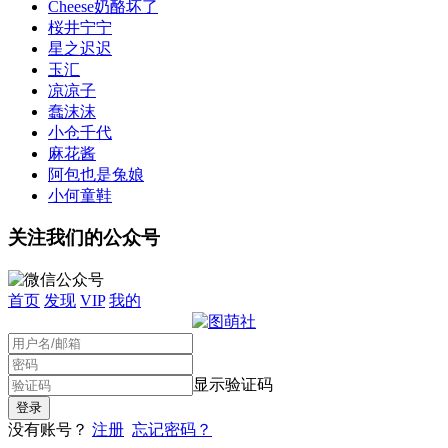
Cheese奶酪坏了
桜井宁宁
星之迟迟
玉汇
凉凉子
蠢沫沫
小仓千代
麻花酱
阿包也是兔娘
小何童鞋
关注我们的公众号
首页
发现
VIP
我的
显示验证码
没有账号？
注册
忘记密码？