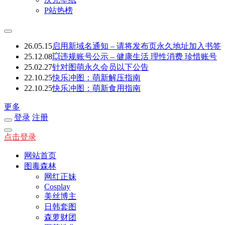
P站热榜
26.05.15
启用新域名通知 – 请将发布页永久地址加入书签
25.12.08
💥违规账号公示 – 健康生活 理性消费 珍惜账号
25.02.27
针对图萌永久会员以下公告
22.10.25
快乐冲图：萌新解压指南
22.10.25
快乐冲图：萌新食用指南
更多
登录
注册
点击登录
网站首页
图毒森林
网红正妹
Cosplay
美丝博主
日韩套图
森萝财团