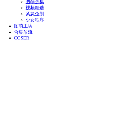
图萌选集
视频精选
紧急企划
少女秩序
图萌工坊
合集放流
COSER