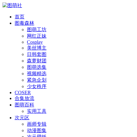
首页
图毒森林
图萌工坊
网红正妹
Cosplay
美丝博主
日韩套图
森萝财团
图萌选集
视频精选
紧急企划
少女秩序
COSER
合集放流
图萌百科
实用工具
次元区
画师专辑
动漫图集
次元壁纸