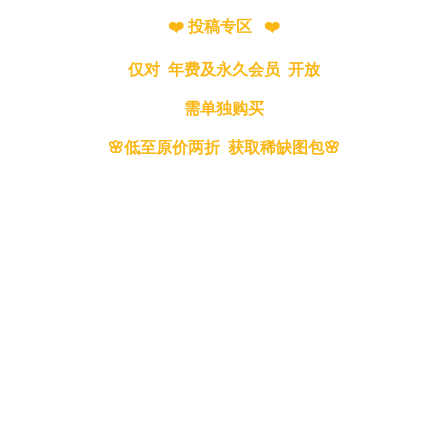
❤️ 投稿专区 ❤️
仅对 年费及永久会员 开放
需单独购买
🌸低至原价两折 获取稀缺图包🌸