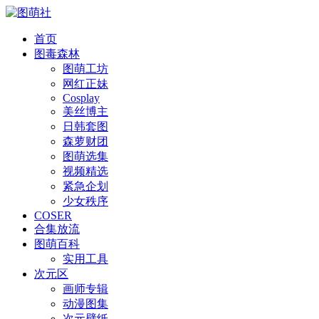
首页
图毒森林
图萌工坊
网红正妹
Cosplay
美丝博主
日韩套图
森萝财团
图萌选集
视频精选
紧急企划
少女秩序
COSER
合集放流
图萌百科
实用工具
次元区
画师专辑
动漫图集
次元壁纸