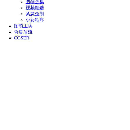
图萌选集
视频精选
紧急企划
少女秩序
图萌工坊
合集放流
COSER