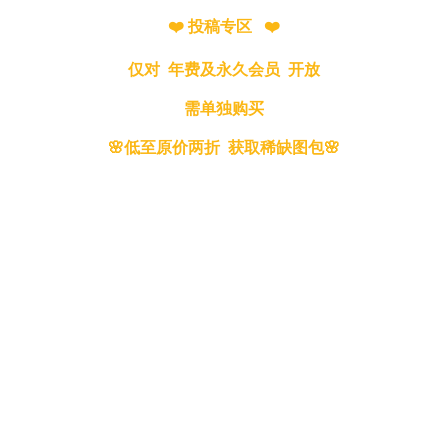
❤️ 投稿专区 ❤️
仅对 年费及永久会员 开放
需单独购买
🌸低至原价两折 获取稀缺图包🌸