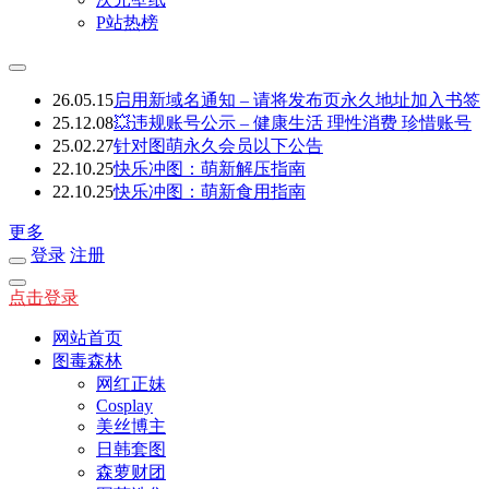
P站热榜
26.05.15
启用新域名通知 – 请将发布页永久地址加入书签
25.12.08
💥违规账号公示 – 健康生活 理性消费 珍惜账号
25.02.27
针对图萌永久会员以下公告
22.10.25
快乐冲图：萌新解压指南
22.10.25
快乐冲图：萌新食用指南
更多
登录
注册
点击登录
网站首页
图毒森林
网红正妹
Cosplay
美丝博主
日韩套图
森萝财团