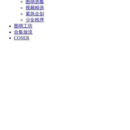
图萌选集
视频精选
紧急企划
少女秩序
图萌工坊
合集放流
COSER