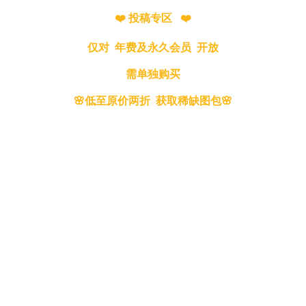
❤️ 投稿专区 ❤️
仅对 年费及永久会员 开放
需单独购买
🌸低至原价两折 获取稀缺图包🌸