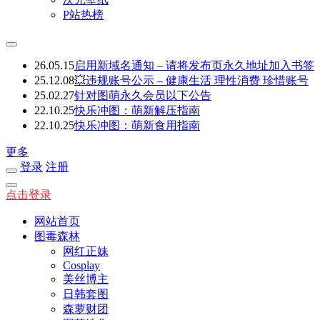
P站热榜
26.05.15
启用新域名通知 – 请将发布页永久地址加入书签
25.12.08
💥违规账号公示 – 健康生活 理性消费 珍惜账号
25.02.27
针对图萌永久会员以下公告
22.10.25
快乐冲图：萌新解压指南
22.10.25
快乐冲图：萌新食用指南
更多
登录
注册
点击登录
网站首页
图毒森林
网红正妹
Cosplay
美丝博主
日韩套图
森萝财团