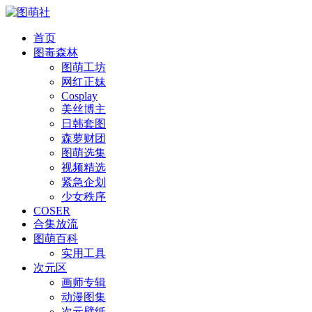
首页
图毒森林
图萌工坊
网红正妹
Cosplay
美丝博主
日韩套图
森萝财团
图萌选集
视频精选
紧急企划
少女秩序
COSER
合集放流
图萌百科
实用工具
次元区
画师专辑
动漫图集
次元壁纸