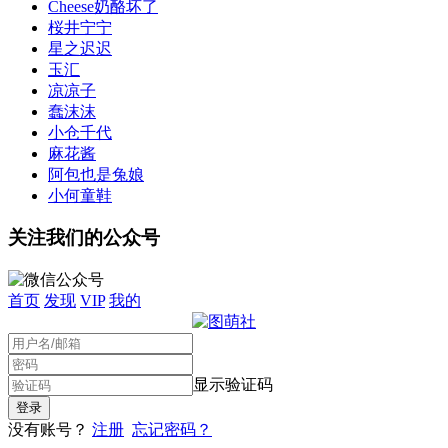
Cheese奶酪坏了
桜井宁宁
星之迟迟
玉汇
凉凉子
蠢沫沫
小仓千代
麻花酱
阿包也是兔娘
小何童鞋
关注我们的公众号
首页
发现
VIP
我的
显示验证码
没有账号？
注册
忘记密码？