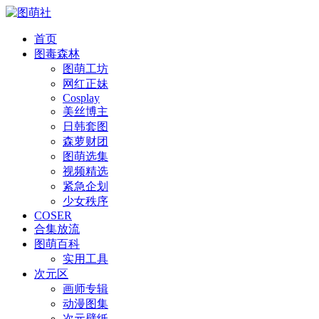
首页
图毒森林
图萌工坊
网红正妹
Cosplay
美丝博主
日韩套图
森萝财团
图萌选集
视频精选
紧急企划
少女秩序
COSER
合集放流
图萌百科
实用工具
次元区
画师专辑
动漫图集
次元壁纸