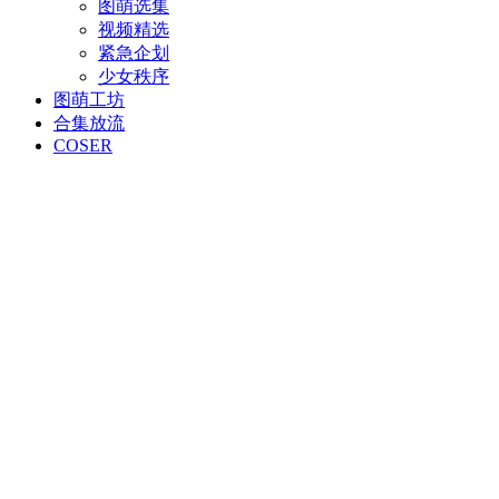
图萌选集
视频精选
紧急企划
少女秩序
图萌工坊
合集放流
COSER