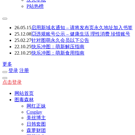
P站热榜
26.05.15
启用新域名通知 – 请将发布页永久地址加入书签
25.12.08
💥违规账号公示 – 健康生活 理性消费 珍惜账号
25.02.27
针对图萌永久会员以下公告
22.10.25
快乐冲图：萌新解压指南
22.10.25
快乐冲图：萌新食用指南
更多
登录
注册
点击登录
网站首页
图毒森林
网红正妹
Cosplay
美丝博主
日韩套图
森萝财团