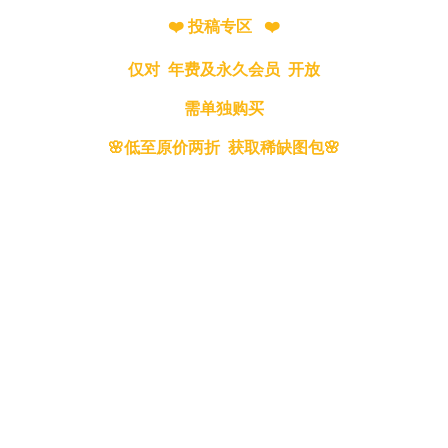
❤️ 投稿专区 ❤️
仅对 年费及永久会员 开放
需单独购买
🌸低至原价两折 获取稀缺图包🌸