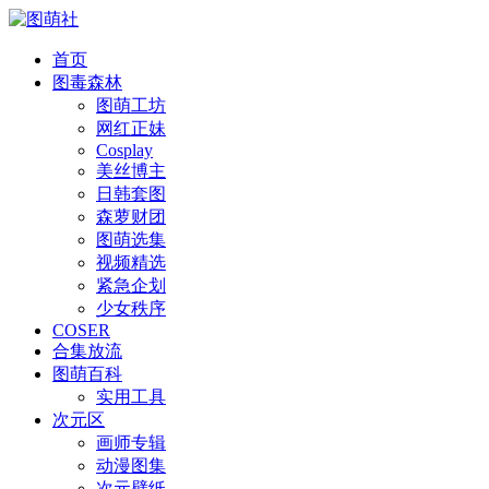
首页
图毒森林
图萌工坊
网红正妹
Cosplay
美丝博主
日韩套图
森萝财团
图萌选集
视频精选
紧急企划
少女秩序
COSER
合集放流
图萌百科
实用工具
次元区
画师专辑
动漫图集
次元壁纸