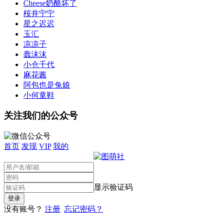
Cheese奶酪坏了
桜井宁宁
星之迟迟
玉汇
凉凉子
蠢沫沫
小仓千代
麻花酱
阿包也是兔娘
小何童鞋
关注我们的公众号
首页
发现
VIP
我的
显示验证码
没有账号？
注册
忘记密码？