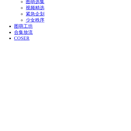
图萌选集
视频精选
紧急企划
少女秩序
图萌工坊
合集放流
COSER