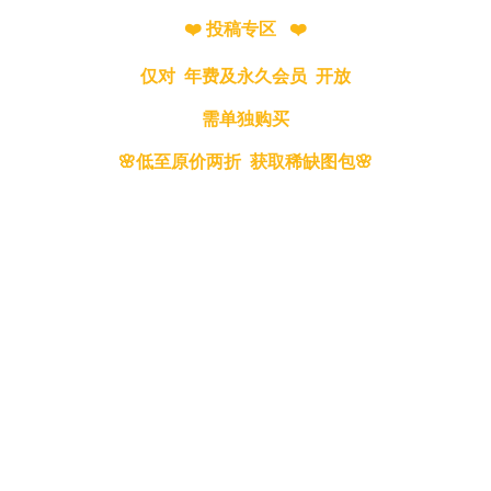
❤️ 投稿专区 ❤️
仅对 年费及永久会员 开放
需单独购买
🌸低至原价两折 获取稀缺图包🌸