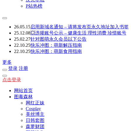
P站热榜
26.05.15
启用新域名通知 – 请将发布页永久地址加入书签
25.12.08
💥违规账号公示 – 健康生活 理性消费 珍惜账号
25.02.27
针对图萌永久会员以下公告
22.10.25
快乐冲图：萌新解压指南
22.10.25
快乐冲图：萌新食用指南
更多
登录
注册
点击登录
网站首页
图毒森林
网红正妹
Cosplay
美丝博主
日韩套图
森萝财团