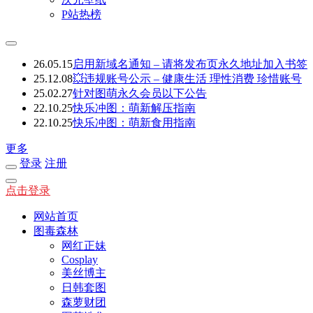
P站热榜
26.05.15
启用新域名通知 – 请将发布页永久地址加入书签
25.12.08
💥违规账号公示 – 健康生活 理性消费 珍惜账号
25.02.27
针对图萌永久会员以下公告
22.10.25
快乐冲图：萌新解压指南
22.10.25
快乐冲图：萌新食用指南
更多
登录
注册
点击登录
网站首页
图毒森林
网红正妹
Cosplay
美丝博主
日韩套图
森萝财团