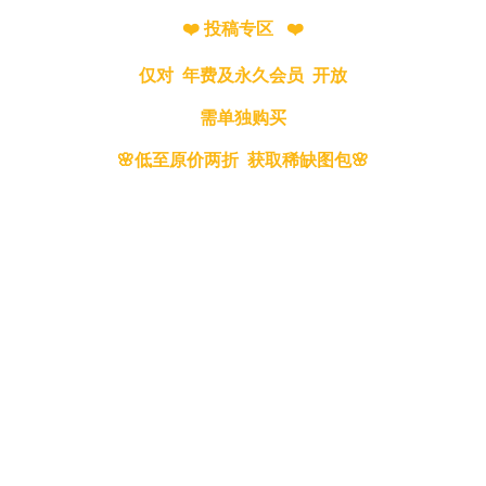
❤️ 投稿专区 ❤️
仅对 年费及永久会员 开放
需单独购买
🌸低至原价两折 获取稀缺图包🌸