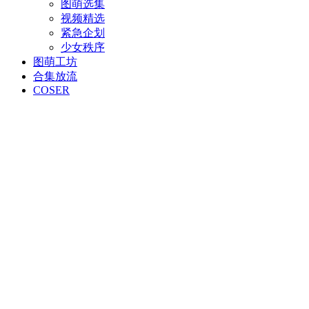
图萌选集
视频精选
紧急企划
少女秩序
图萌工坊
合集放流
COSER