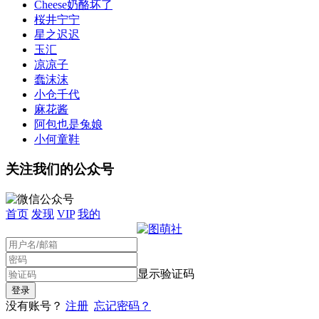
Cheese奶酪坏了
桜井宁宁
星之迟迟
玉汇
凉凉子
蠢沫沫
小仓千代
麻花酱
阿包也是兔娘
小何童鞋
关注我们的公众号
首页
发现
VIP
我的
显示验证码
没有账号？
注册
忘记密码？