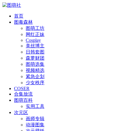
首页
图毒森林
图萌工坊
网红正妹
Cosplay
美丝博主
日韩套图
森萝财团
图萌选集
视频精选
紧急企划
少女秩序
COSER
合集放流
图萌百科
实用工具
次元区
画师专辑
动漫图集
次元壁纸