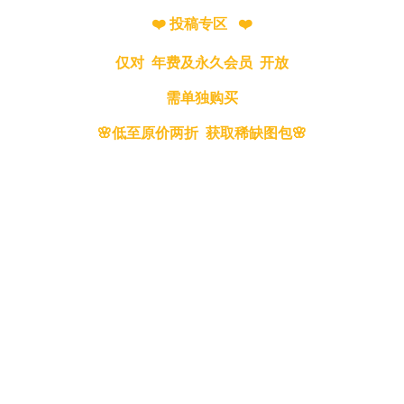
❤️ 投稿专区 ❤️
仅对 年费及永久会员 开放
需单独购买
🌸低至原价两折 获取稀缺图包🌸