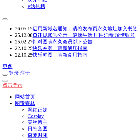
P站热榜
26.05.15
启用新域名通知 – 请将发布页永久地址加入书签
25.12.08
💥违规账号公示 – 健康生活 理性消费 珍惜账号
25.02.27
针对图萌永久会员以下公告
22.10.25
快乐冲图：萌新解压指南
22.10.25
快乐冲图：萌新食用指南
更多
登录
注册
点击登录
网站首页
图毒森林
网红正妹
Cosplay
美丝博主
日韩套图
森萝财团