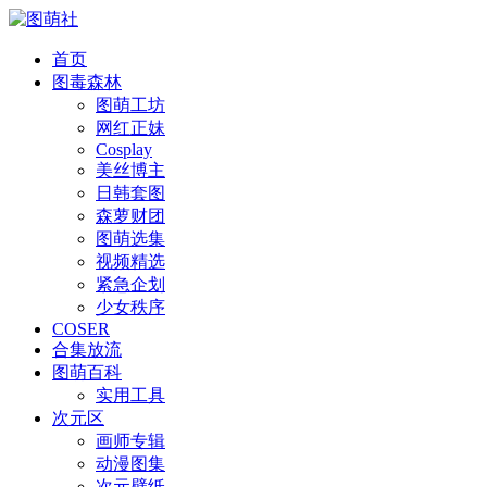
首页
图毒森林
图萌工坊
网红正妹
Cosplay
美丝博主
日韩套图
森萝财团
图萌选集
视频精选
紧急企划
少女秩序
COSER
合集放流
图萌百科
实用工具
次元区
画师专辑
动漫图集
次元壁纸