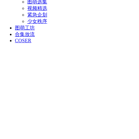
图萌选集
视频精选
紧急企划
少女秩序
图萌工坊
合集放流
COSER