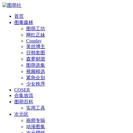
首页
图毒森林
图萌工坊
网红正妹
Cosplay
美丝博主
日韩套图
森萝财团
图萌选集
视频精选
紧急企划
少女秩序
COSER
合集放流
图萌百科
实用工具
次元区
画师专辑
动漫图集
次元壁纸