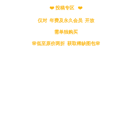
❤️ 投稿专区 ❤️
仅对 年费及永久会员 开放
需单独购买
🌸低至原价两折 获取稀缺图包🌸