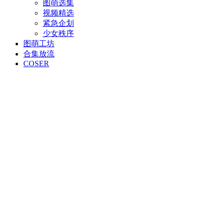
图萌选集
视频精选
紧急企划
少女秩序
图萌工坊
合集放流
COSER