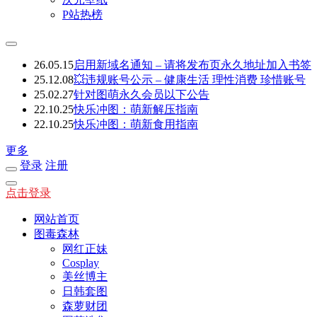
P站热榜
26.05.15
启用新域名通知 – 请将发布页永久地址加入书签
25.12.08
💥违规账号公示 – 健康生活 理性消费 珍惜账号
25.02.27
针对图萌永久会员以下公告
22.10.25
快乐冲图：萌新解压指南
22.10.25
快乐冲图：萌新食用指南
更多
登录
注册
点击登录
网站首页
图毒森林
网红正妹
Cosplay
美丝博主
日韩套图
森萝财团