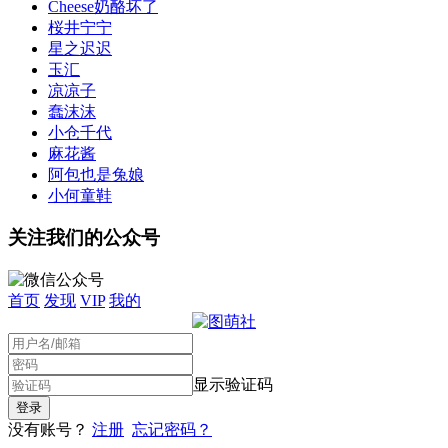
Cheese奶酪坏了
桜井宁宁
星之迟迟
玉汇
凉凉子
蠢沫沫
小仓千代
麻花酱
阿包也是兔娘
小何童鞋
关注我们的公众号
首页
发现
VIP
我的
显示验证码
没有账号？
注册
忘记密码？