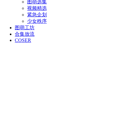
图萌选集
视频精选
紧急企划
少女秩序
图萌工坊
合集放流
COSER