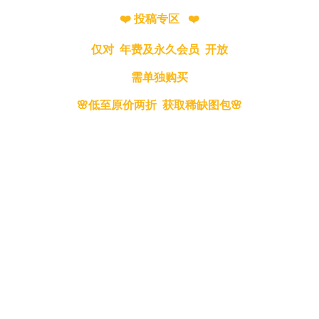
❤️ 投稿专区 ❤️
仅对 年费及永久会员 开放
需单独购买
🌸低至原价两折 获取稀缺图包🌸