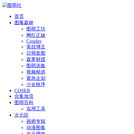
首页
图毒森林
图萌工坊
网红正妹
Cosplay
美丝博主
日韩套图
森萝财团
图萌选集
视频精选
紧急企划
少女秩序
COSER
合集放流
图萌百科
实用工具
次元区
画师专辑
动漫图集
次元壁纸