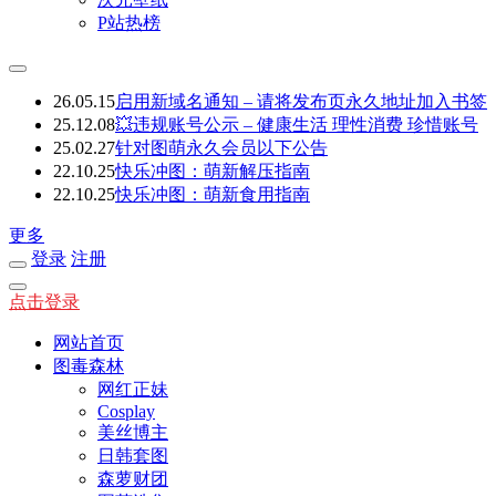
P站热榜
26.05.15
启用新域名通知 – 请将发布页永久地址加入书签
25.12.08
💥违规账号公示 – 健康生活 理性消费 珍惜账号
25.02.27
针对图萌永久会员以下公告
22.10.25
快乐冲图：萌新解压指南
22.10.25
快乐冲图：萌新食用指南
更多
登录
注册
点击登录
网站首页
图毒森林
网红正妹
Cosplay
美丝博主
日韩套图
森萝财团